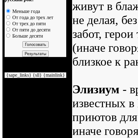
живут в блаж
Меньше года
не делая, бе
От года до трех лет
От трех до пяти
забот, герои
От пяти до десяти
Больше десяти
(иначе говор
близкое к ра
Немного рекламы
{sape_links} {sll} {mainlink}
Элизиум
- в
известных в
приютов дл
иначе говор