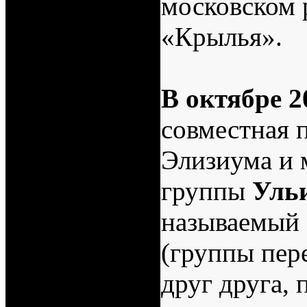
московском 
«Крылья».
В октябре 2
совместная 
Элизиума и 
группы
Уль
называемый 
(группы пер
друг друга, 