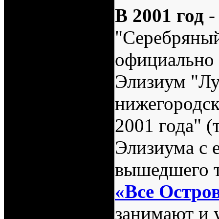
В 2001 год
-
"Серебряны
официально 
Элизиум "Л
нижегородс
2001 года" (
Элизиума с 
вышедшего 
«Все Остров
занимают и 