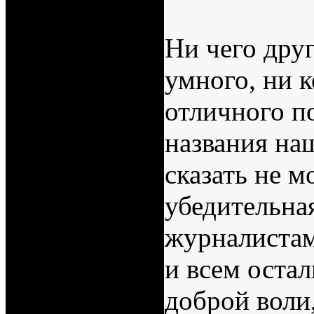
Ни чего друг
умного, ни 
отличного п
названия на
сказать не 
убедительна
журналистам
и всем оста
доброй воли,