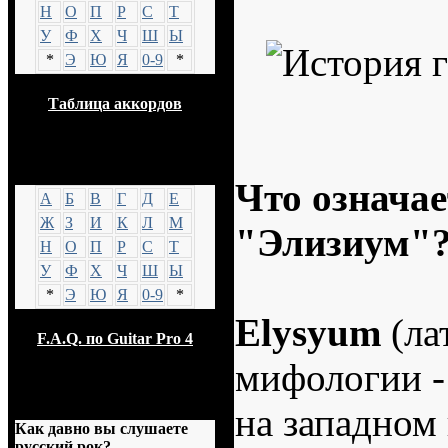
Н
О
П
Р
С
Т
У
Ф
Х
Ч
Ш
Ы
*
Э
Ю
Я
0-9
*
Таблица аккордов
GTP
Что означае
А
Б
В
Г
Д
Е
Ж
З
И
К
Л
М
"Элизиум"
Н
О
П
Р
С
Т
У
Ф
Х
Ч
Ш
Ы
*
Э
Ю
Я
0-9
*
Elysyum
(лат
F.A.Q. по Guitar Pro 4
мифологии -
Опрос
на западном 
Как давно вы слушаете
русский рок?