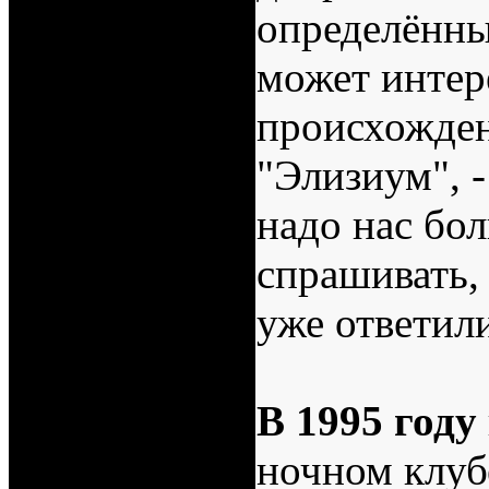
определённы
может интер
происхожден
"Элизиум", 
надо нас бо
спрашивать,
уже ответили
В 1995 году
ночном клуб