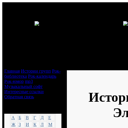
Навигация
История группы Элизиум
Главная
Истории групп
Рок-
библиотека
Рок-календарь
Рок-юмор
mp3
Музыкальный софт
Интересные ссылки
Истор
Обратная связь
Эл
Аккорды
А
Б
В
Г
Д
Е
Ж
З
И
К
Л
М