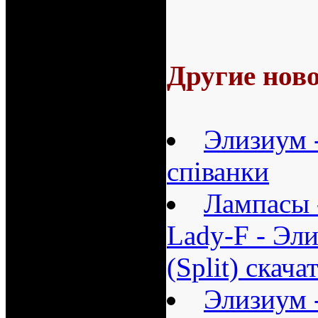
Другие ново
Элизиум 
спiванки
Лампасы 
Lady-F - Эл
(Split) скач
Элизиум 