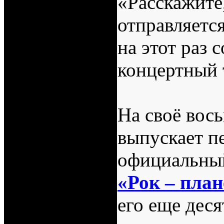
«Расскажите
отправляется
на этот раз 
концертный 
На своё вос
выпускает п
официальн
«Рок – план
его еще дес