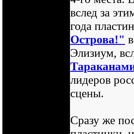
вслед за эти
года пласти
Острова!"
в
Элизиум, вс
Тараканам
лидеров рос
сцены.
Сразу же по
пластинки, и