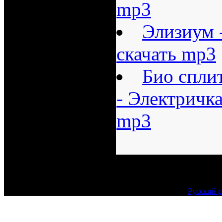
mp3
Элизиум -
скачать mp3
Био спли
- Электричка
mp3
Русский р