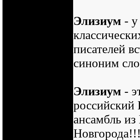
Элизиум
- у
классически
писателей вс
синоним сло
Элизиум
- 
российский 
ансамбль из
Новгорода!!