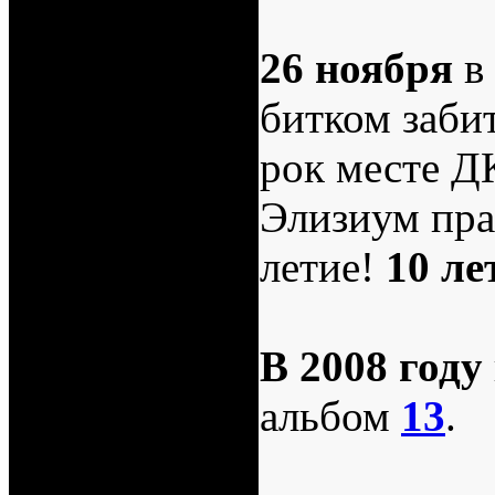
26 ноября
в 
битком заби
рок месте Д
Элизиум пра
летие!
10 ле
В 2008 году
альбом
13
.