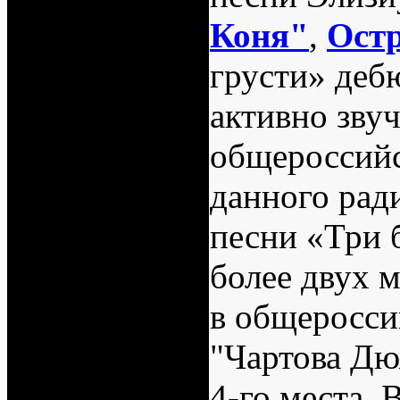
Коня"
,
Ост
грусти» деб
активно звуч
общероссий
данного рад
песни «Три 
более двух 
в общеросси
"Чартова Дю
4-го места.