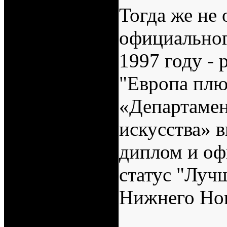
Тогда же не 
официальног
1997 году -
"Европа плю
«Департамен
искусства» 
диплом и о
статус "Лу
Нижнего Нов