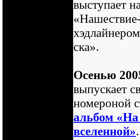
выступает н
«Нашествие
хэдлайнером
ска».
Осенью 200
выпускает с
номероной 
альбом «На
вселенной»
.