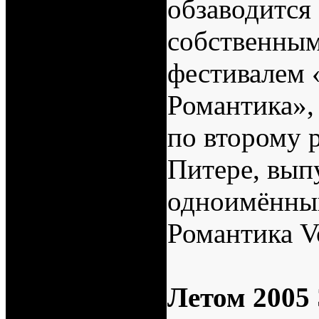
обзаводится
собственным
фестивалем 
Романтика»,
по второму 
Питере, вып
одноимённы
Романтика V
Летом 2005