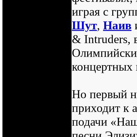
играя с гру
Шут
,
Наив
& Intruders,
Олимпийский
концертных 
Но первый н
приходит к 
подачи «Наш
песни Элиз