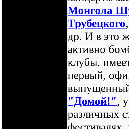
Монгола Ш
Трубецкого
др. И в это 
активно бом
клубы, имее
первый, офи
выпущенный
"Домой!"
, 
различных 
фестивалях,