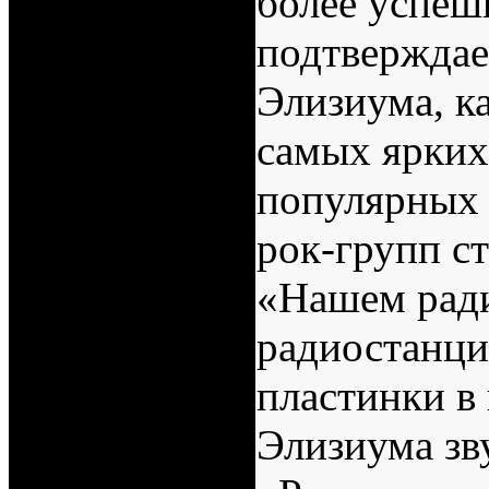
более успе
подтверждае
Элизиума, к
самых ярких
популярных
рок-групп с
«Нашем ради
радиостанци
пластинки в
Элизиума зв