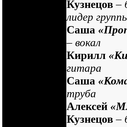
Кузнецов
–
лидер групп
Саша
«Про
–
вокал
Кирилл
«Ки
гитара
Саша
«Ком
труба
Алексей
«М
Кузнецов
–