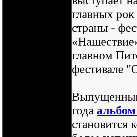
выступает н
главных рок
страны - фес
«Нашествие»
главном Пит
фестивале "
Выпущенный
года
альбом
становится 