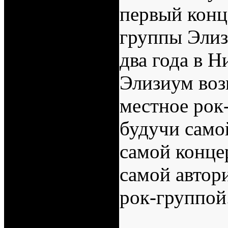
первый конц
группы Элиз
два года в 
Элизиум воз
местное рок
будучи само
самой конце
самой автор
рок-группой