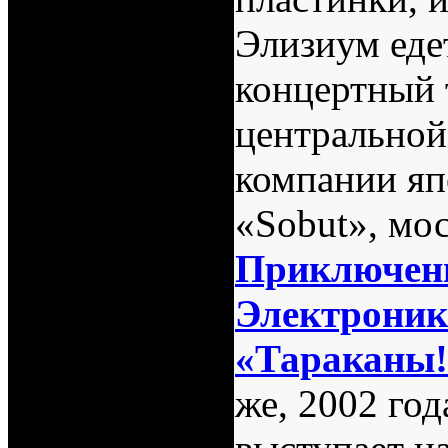
Элизиум еде
концертный 
центральной
компании яп
«Sobut», мо
Приключен
Электроник
«Тараканы!
же, 2002 го