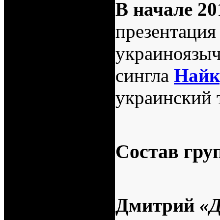
В начале 20
презентация
украиноязыч
сингла
Найк
украинский 
Состав гру
Дмитрий
«Д