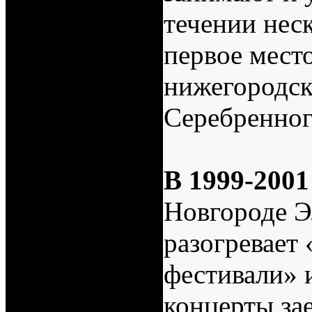
течении нес
первое место
нижегородск
Серебренног
В 1999-2001
Новгороде 
разогревает
фестивали» 
концерты зае