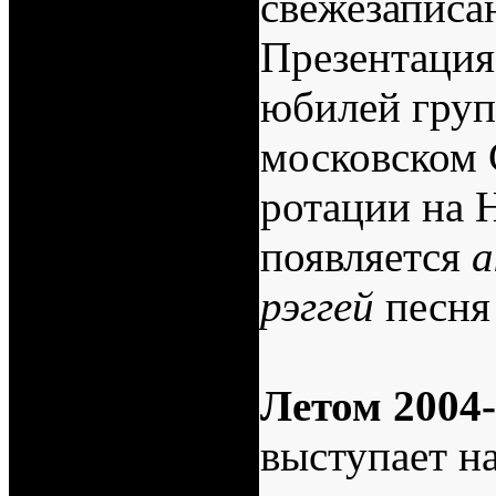
свежезаписа
Презентация
юбилей груп
московском
ротации на 
появляется
а
рэггей
песня
Летом 2004-
выступает н