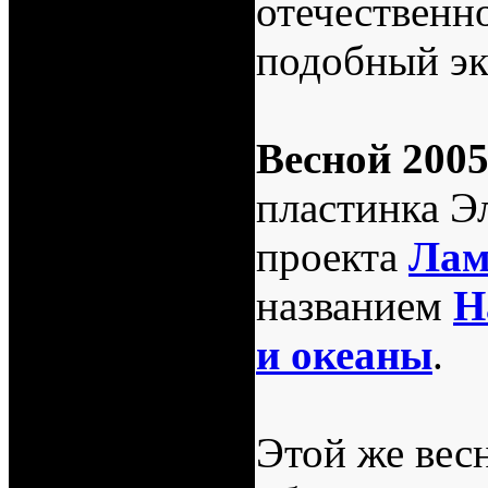
отечественн
подобный эк
Весной 200
пластинка Э
проекта
Лам
названием
Н
и океаны
.
Этой же вес