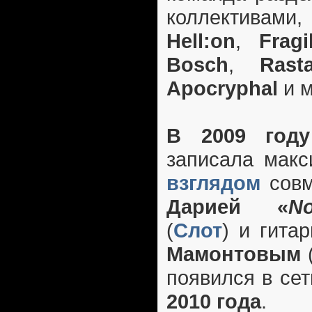
коллективами
Hell:on
,
Fragi
Bosch
,
Rast
Apocryphal
и м
В 2009 году
записала макс
взглядом
совм
Дарией «
No
(
Слот
) и гита
Мамонтовым
появился в се
2010 года
.