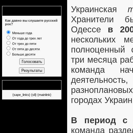
Украинская
m
Опрос
Хранители б
Как давно вы слушаете русский
рок?
Одессе
в 20
Меньше года
нескольких м
От года до трех лет
От трех до пяти
полноценный с
От пяти до десяти
Больше десяти
три месяца ра
команда нач
деятельность,
Немного рекламы
разноплановых
{sape_links} {sll} {mainlink}
городах Украин
В период с 
команда разде