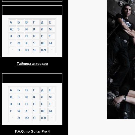
Аккорды
А
Б
В
Г
Д
Е
Ж
З
И
К
Л
М
Н
О
П
Р
С
Т
У
Ф
Х
Ч
Ш
Ы
*
Э
Ю
Я
0-9
*
Таблица аккордов
GTP
А
Б
В
Г
Д
Е
Ж
З
И
К
Л
М
Н
О
П
Р
С
Т
У
Ф
Х
Ч
Ш
Ы
*
Э
Ю
Я
0-9
*
F.A.Q. по Guitar Pro 4