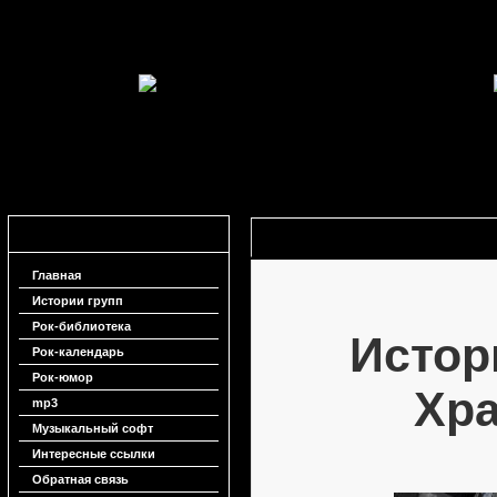
Навигация
История группы Хранители
Главная
Истории групп
Рок-библиотека
Истор
Рок-календарь
Рок-юмор
Хр
mp3
Музыкальный софт
Интересные ссылки
Обратная связь