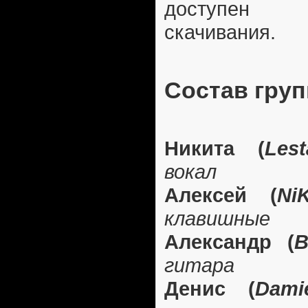
доступен 
скачивания.
Состав гру
Никита (
Lest
вокал
Алексей (
Ni
клавишные
Александр (
B
гитара
Денис (
Dami