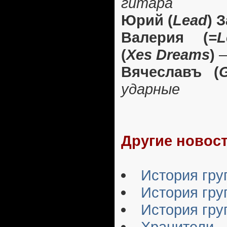
гитара
Юрий (
Lead
) 
Валерия (
=L
(
Xes Dreams
)
Вячеславъ (
ударные
Другие новост
История груп
История гр
История гр
Хранители -