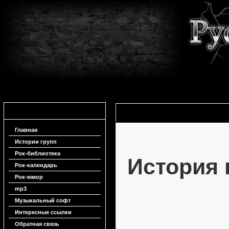
Навигация
История группы Нелабиринт
Главная
Истории групп
Рок-библиотека
История 
Рок-календарь
Рок-юмор
mp3
Музыкальный софт
Интересные ссылки
Обратная связь