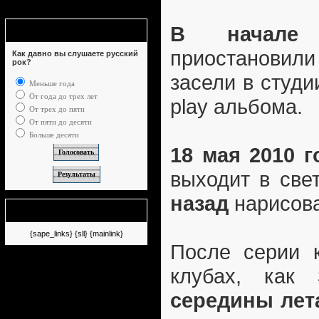
В начале
Опрос
приостановили
Как давно вы слушаете русский
рок?
засели в студи
Меньше года
От года до трех лет
play альбома.
От трех до пяти
От пяти до десяти
Больше десяти
18 мая 2010 г
выходит в све
назад
нарисова
Немного рекламы
{sape_links} {sll} {mainlink}
После серии к
клубах, как
середины лета