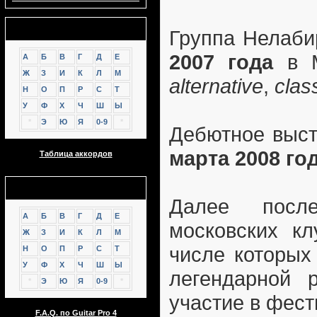
Аккорды
Группа Нелаби
2007 года
в М
А
Б
В
Г
Д
Е
Ж
З
И
К
Л
М
alternative
,
clas
Н
О
П
Р
С
Т
У
Ф
Х
Ч
Ш
Ы
*
Э
Ю
Я
0-9
*
Дебютное выст
марта 2008 го
Таблица аккордов
GTP
Далее посл
А
Б
В
Г
Д
Е
московских к
Ж
З
И
К
Л
М
числе которых
Н
О
П
Р
С
Т
У
Ф
Х
Ч
Ш
Ы
легендарной 
*
Э
Ю
Я
0-9
*
участие в фес
F.A.Q. по Guitar Pro 4