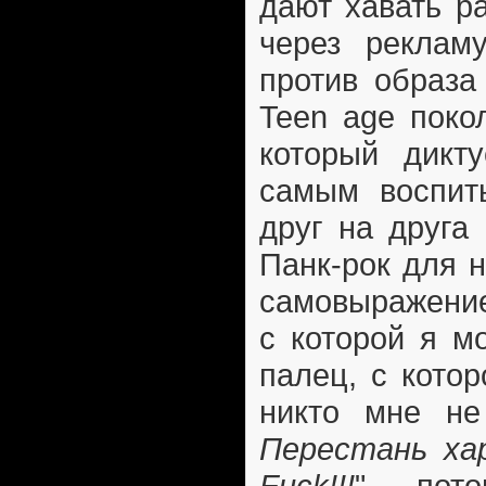
дают хавать р
через реклам
против образа
Teen age поко
который дикт
самым воспит
друг на друга
Панк-рок для 
самовыражение
с которой я м
палец, с кото
никто мне не
Перестань ха
Fuck!!!
", пот