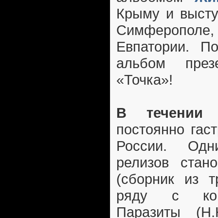
Крыму и высту
Симферополе
Евпатории. П
альбом през
«Точка»!
В течении 2
постоянно гас
России. Од
релизов стано
(сборник из т
ряду с ком
Паразиты (Н.