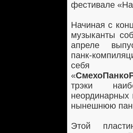
фестивале «На
Начиная с конц
музыканты соб
апреле выпу
панк-компиляц
себя н
«
СмехоПанко
трэки наи
неординарных 
нынешнюю панк
Этой пласти