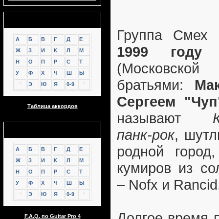
Аккорды
Группа Смех
А
Б
В
Г
Д
Е
1999 году
в
Ж
З
И
К
Л
М
Н
О
П
Р
С
Т
(Московско
У
Ф
Х
Ч
Ш
Ы
братьями:
Ма
*
Э
Ю
Я
0-9
*
Сергеем "Чуп
Таблица аккордов
называют
GTP
панк-рок
, шутл
родной город
А
Б
В
Г
Д
Е
Ж
З
И
К
Л
М
кумиров из со
Н
О
П
Р
С
Т
– Nofx и Rancid
У
Ф
Х
Ч
Ш
Ы
*
Э
Ю
Я
0-9
*
Долгое время 
F.A.Q. по Guitar Pro 4