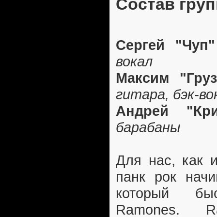
Состав гру
Сергей "Чуп
вокал
Максим "Гру
гитара, бэк-во
Андрей "Кр
барабаны
Для нас, как 
панк рок начи
который бы
Ramones. R