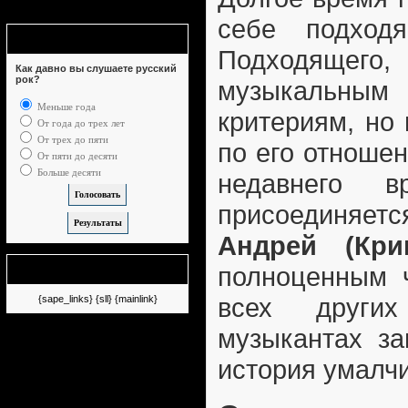
себе подходя
Опрос
Подходящег
Как давно вы слушаете русский
рок?
музыкальн
Меньше года
критериям, но 
От года до трех лет
От трех до пяти
по его отноше
От пяти до десяти
Больше десяти
недавнего 
присоединяет
Андрей (Кри
Немного рекламы
полноценным 
всех других
{sape_links} {sll} {mainlink}
музыкантах за
история умалчи