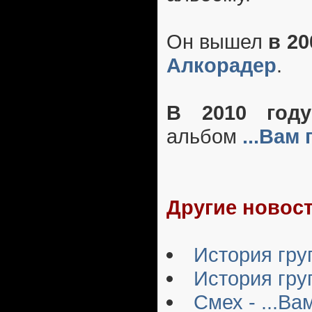
Он вышел
в 20
Алкорадер
.
В 2010 году
альбом
...Вам
Другие новост
История груп
История гр
Смех - ...Ва