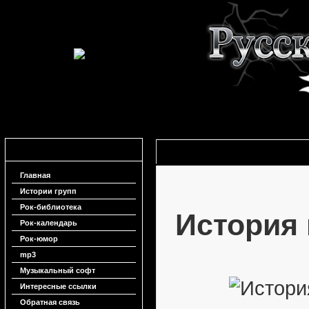
Навигация
История группы Смех
Главная
Истории групп
Рок-библиотека
История
Рок-календарь
Рок-юмор
mp3
Музыкальный софт
Интересные ссылки
Обратная связь