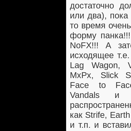
достаточно до
или два), пок
то время очен
форму панка!!
NoFX!!! А за
исходящее т.e
Lag Wagon, V
MxPx, Slick S
Face to Fac
Vandals и
распространен
как Strife, Earth
и т.п. и встави