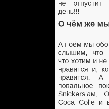
не отпустит
день!!!
О чём же м
А поём мы обо 
слышим, что ч
что хотим и не
нравится и, к
нравится. А
повальное пок
Snickers'ам, O
Coca Col'e и 