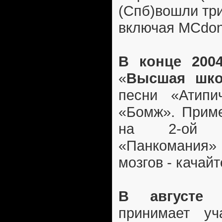
(Спб)вошли тр
включая MCdona
В конце 200
«
Высшая шко
песни «Атипи
«Бомж». Приме
на 2-ой ч
«Панкомания» 
мозгов - качай
В августе 
принимает уч