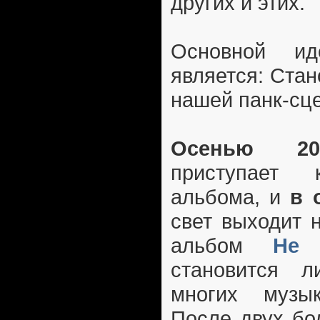
других и этих.
Основной ид
является: Ста
нашей панк-сц
Осенью 20
приступает
альбома, и
в 
свет выходит 
альбом
Не 
становится 
многих музык
После двух бо