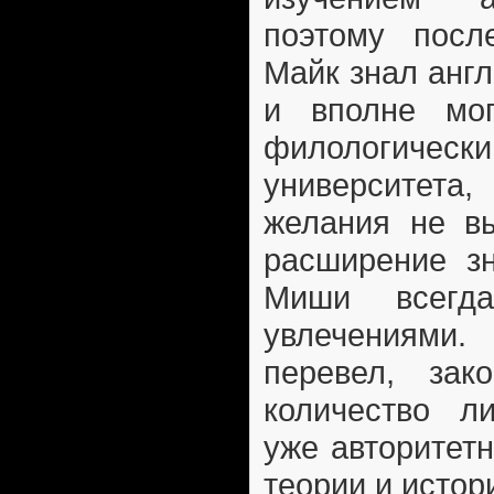
поэтому посл
Майк знал анг
и вполне мо
филологиче
университет
желания не вы
расширение з
Миши всегд
увлечениям
перевел, зако
количество л
уже авторитет
теории и истор