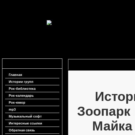
Навигация
История группы Зоопарк и биогра
Главная
Истории групп
Рок-библиотека
Истор
Рок-календарь
Рок-юмор
Зоопарк
mp3
Музыкальный софт
Майка
Интересные ссылки
Обратная связь