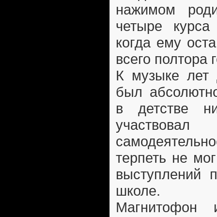
нажимом роди
четыре курса 
когда ему ост
всего полтора г
К музыке лет 
был абсолютн
в детстве н
участвовал 
самодеятел
терпеть не мо
выступлений п
школе.
Магнитофон 