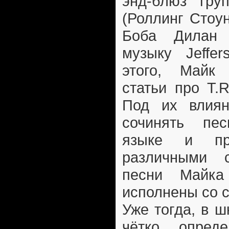
энд-блюз груп
(Роллинг Стоун
Боба Дилан
музыку Jeffer
этого, Майк
статьи про T.R
Под их влия
сочинять пе
языке и пр
различными 
песни Майк
исполнены со 
Уже тогда, в 
чётко опред