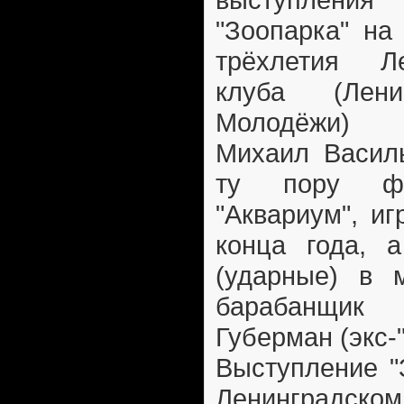
"Зоопарка" на
трёхлетия Ле
клуба (Лени
Молодёжи)
Михаил Василь
ту пору фа
"Аквариум", иг
конца года, 
(ударные) в 
барабанщик
Губерман (экс-"
Выступление "
Ленинградск