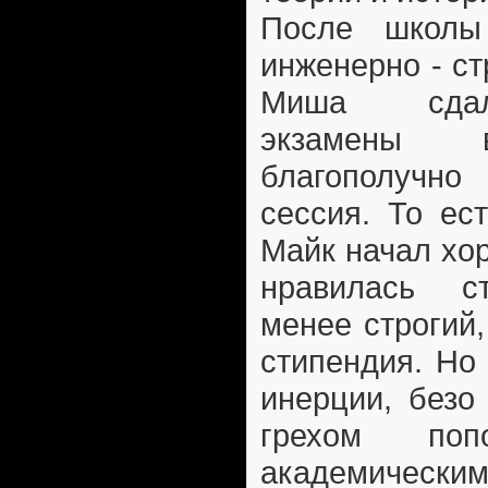
После школы
инженерно - ст
Миша сдал
экзамены в
благополучн
сессия. То ес
Майк начал хо
нравилась ст
менее строгий
стипендия. Но
инерции, безо
грехом по
академически