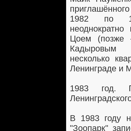
приглашённого 
1982 по 1
неоднократно 
Цоем (позже 
Кадыровым 
несколько ква
Ленинграде и М
1983 год. 
Ленинградского
В 1983 году н
"Зоопарк" зап