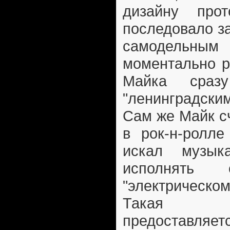
дизайну прот
последовало з
самодельным
моментально р
Майка сраз
"ленинградск
Сам же Майк сч
в рок-н-ролле
искал музык
исполнять
"электрическом
Такая в
предоставляе