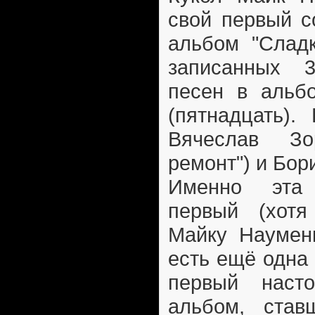
свой первый с
альбом "Сладк
записанных 3
песен в альб
(пятнадцать).
Вячеслав Зо
ремонт") и Бор
Именно эта
первый (хотя
Майку Науменк
есть ещё одна
первый наст
альбом, ста