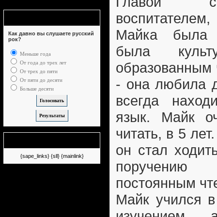
Главой с
воспитателем
Опрос
Майка была 
Как давно вы слушаете русский
рок?
была куль
Меньше года
От года до трех лет
образованным 
От трех до пяти
- она любила 
От пяти до десяти
Больше десяти
всегда нахо
язык. Майк о
читать, в 5 лет
Немного рекламы
он стал ходит
{sape_links} {sll} {mainlink}
поручению 
постоянным чт
Майк учился в
изучением а