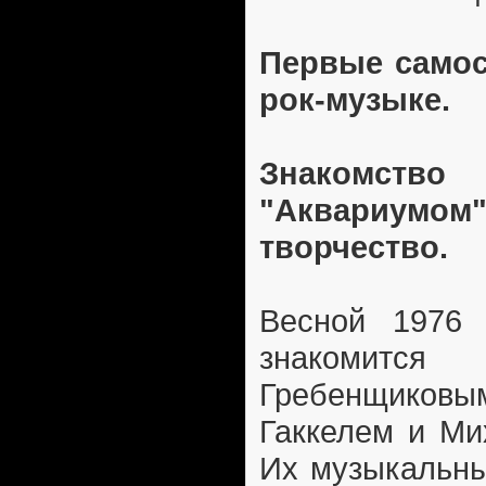
Первые самос
рок-музыке.
Знакомст
"Аквариумо
творчество.
Весной 1976 
знакомит
Гребенщико
Гаккелем и Ми
Их музыкальны