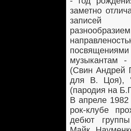
- год рождени
заметно отлич
записей
разнообраз
направлено
посвящени
музыкантам -
(Свин Андрей П
для В. Цоя), 
(пародия на Б.Г.
В апреле 1982
рок-клубе про
дебют группы
Майк Науменко