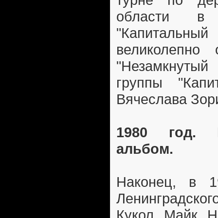
области в 
"Капитальн
великолепно 
"Незамкнуты
группы "Капи
Вячеслава Зор
1980 год. 
альбом.
Наконец, в 1
Ленинградско
Кукол Майк Н