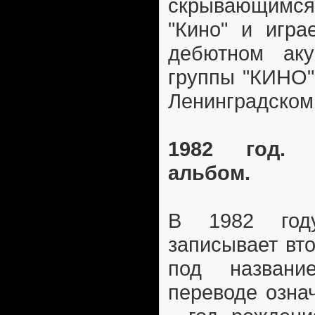
скрывающим
"Кино" и игра
дебютном аку
группы "КИНО"
Ленинградском 
1982 год. 
альбом.
В 1982 год
записывает вт
под названи
переводе означ