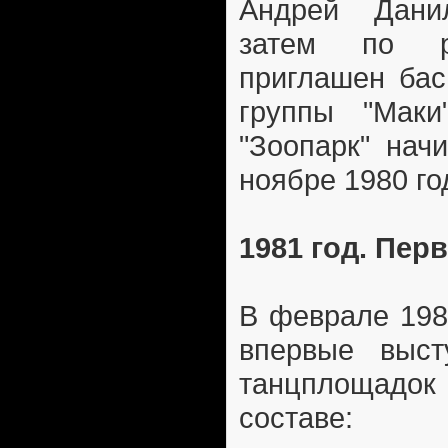
Андрей Дани
затем по р
приглашен бас
группы "Маки
"Зоопарк" нач
ноябре 1980 го
1981 год. Пер
В феврале 198
впервые выст
танцплощадок 
составе: