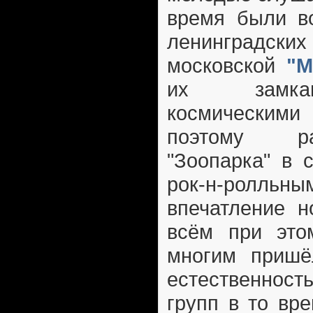
время были во
ленинградс
московской
"М
их замкам
космически
поэтому ра
"Зоопарка" в 
рок-н-ролльны
впечатление н
всём при это
многим пришё
естественнос
групп в то вр