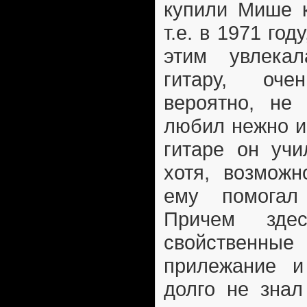
купили Мише к
т.е. в 1971 год
этим увлека
гитару, оч
вероятно, не
любил нежно и
гитаре он учи
хотя, возможн
ему помогал
Причем зде
свойственн
прилежание и
долго не знал