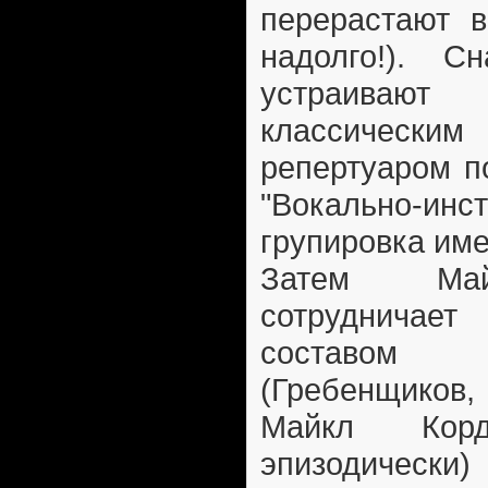
перерастают в
надолго!). С
устраива
классически
репертуаром п
"Вокально-инс
групировка име
Затем Май
сотруднича
составом
(Гребенщиков,
Майкл Корд
эпизодичес