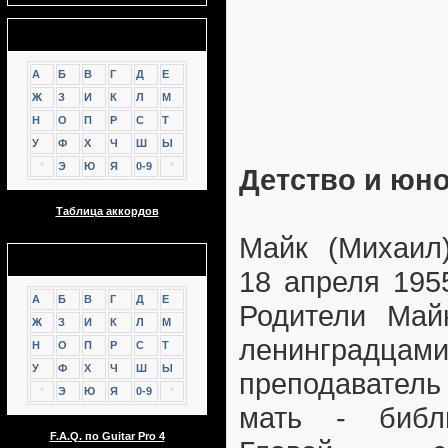
Аккорды
А
Б
В
Г
Д
Е
Ж
З
И
К
Л
М
Н
О
П
Р
С
Т
У
Ф
Х
Ч
Ш
Ы
*
Э
Ю
Я
0-9
*
Детство и юн
Таблица аккордов
Майк (Михаил
GTP
18 апреля 195
А
Б
В
Г
Д
Е
Родители Май
Ж
З
И
К
Л
М
ленингра
Н
О
П
Р
С
Т
У
Ф
Х
Ч
Ш
Ы
преподаватель
*
Э
Ю
Я
0-9
*
мать - библи
F.A.Q. по Guitar Pro 4