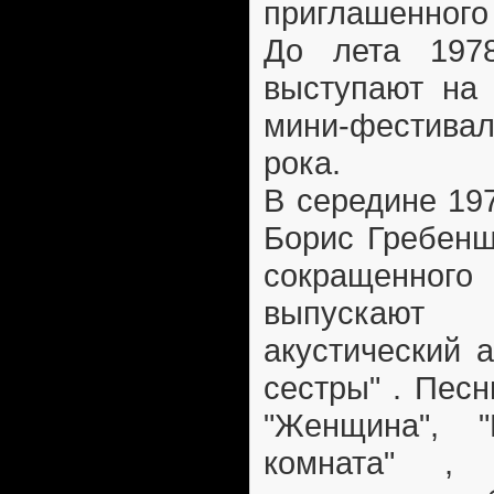
приглашенного
До лета 197
выступают на 
мини-фестив
рока.
В середине 197
Борис Гребенщ
сокращенно
выпускаю
акустический 
сестры" . Песн
"Женщина", "
комната" , 