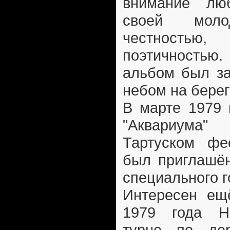
внимание люб
своей моло
честность
поэтичностью
альбом был за
небом на берег
В марте 1979 
"Аквариума
Тартуском фес
был приглашён
специального г
Интересен ещ
1979 года Н
турне по дер