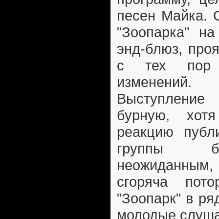
песен Майка. 
"Зоопарка" на
энд-блюз, про
с тех пор 
изменений.
Выступление 
бурную, хот
реакцию публи
группы б
неожиданны
сгоряча пото
"Зоопарк" в ря
молодые слуша