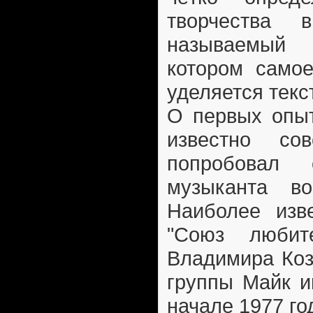
творчества
называемый
котором само
уделяется текс
О первых опыт
известно со
попробовал
музыканта во
Наиболее изв
"Союз любит
Владимира Коз
группы Майк и
начале 1977 го