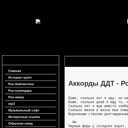
Навигация
Аккорды ДДТ - Родина
Главная
Истории групп
Аккорды ДДТ - Р
Рок-библиотека
Рок-календарь
Рок-юмор
Боже, сколько лет я иду, но н
Боже, сколько дней я ищу то, 
mp3
Сколько лет я жую вместо хлеб
Сколько жизни в висок мне плю
Музыкальный софт
Вороненым стволом долгожданна
Интересные ссылки
  Am
Обратная связь
Черные фары у соседних ворот,