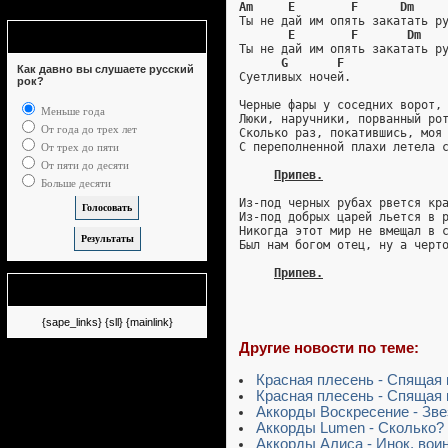
Am     E        F      Dm    
Ты не дай им опять закатать р
Опрос
E        F       Dm   
Ты не дай им опять закатать р
G       F
Как давно вы слушаете русский
Суетливых ночей.
рок?
Черные фары у соседних ворот,
Меньше года
Люки, наручники, порванный ро
От года до трех лет
Сколько раз, покатившись, моя
С переполненной плахи летела 
От трех до пяти
От пяти до десяти
Припев.
Больше десяти
Из-под черных рубах рвется кр
Из-под добрых царей льется в 
Никогда этот мир не вмещал в 
Был нам богом отец, ну а черт
Припев.
Немного рекламы
{sape_links} {sll} {mainlink}
Другие новости по теме:
Красная плесень - Спящая 
Красная плесень - Спящая 
Аккорды Воскресение - Зв
Аккорды Lumen - Сколько?
Аккорды Алиса - Инок, вои