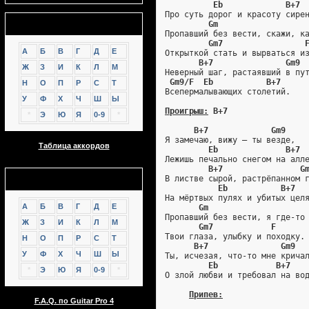
Eb             B+7
Про суть дорог и красоту сире
Аккорды
Gm                  
Пропавший без вести, скажи, к
Gm7                 
А
Б
В
Г
Д
Е
Открыткой стать и вырваться и
B+7               Gm9
Ж
З
И
К
Л
М
Неверный шаг, растаявший в пу
Gm9/F  Eb           B+7
Н
О
П
Р
С
Т
Всепермалывающих столетий.
У
Ф
Х
Ч
Ш
Ы
Проигрыш:
 B+7
*
Э
Ю
Я
0-9
*
B+7             Gm9
Я замечаю, вижу – ты везде,
Таблица аккордов
Eb              B+7
Лежишь печально снегом на алл
B+7                G
GTP
В листве сырой, растрёпанном 
Eb           B+7
На мёртвых пулях и убитых цел
А
Б
В
Г
Д
Е
Gm                    
Пропавший без вести, я где-то
Ж
З
И
К
Л
М
Gm7            F
Твои глаза, улыбку и походку.
Н
О
П
Р
С
Т
B+7               Gm9  
У
Ф
Х
Ч
Ш
Ы
Ты, исчезая, что-то мне крича
Eb            B+7   
*
Э
Ю
Я
0-9
*
О злой любви и требовал на во
Припев:
F.A.Q. по Guitar Pro 4