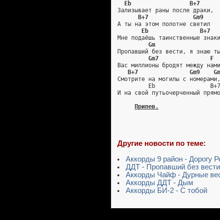
Eb                 B+7
Зализывает раны после драки,
B+7             Gm9
А ты на этом полотне светил
Eb               B+7
Мне подаёшь таинственные знак
Gm                  
Пропавший без вести, я знаю т
Gm7               F
Вас миллионы бродят между нам
B+7               Gm9    G
Смотрите на могилы с номерами
         Eb                B+
И на свой путьочерченный прям
Припев.
Другие новости по теме:
Аккорды 9 район - Дорогу Р
ДДТ - Пропавший без вести
Аккорды Чайф - Дурные ве
Аккорды ДДТ - Дым
Аккорды БИ-2 - С тобой