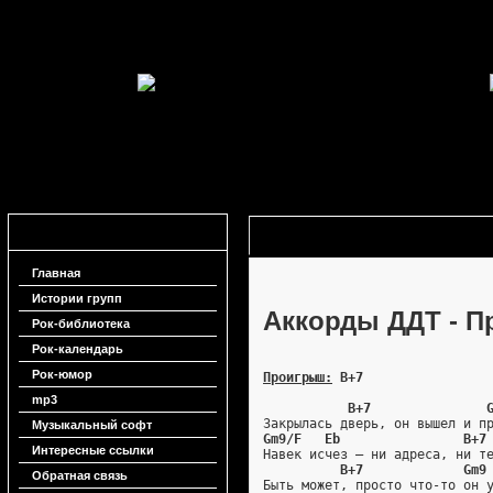
Навигация
Аккорды ДДТ - Пропавший без вес
Главная
Истории групп
Аккорды ДДТ - П
Рок-библиотека
Рок-календарь
Рок-юмор
Проигрыш:
 B+7
mp3
B+7               
Закрылась дверь, он вышел и п
Музыкальный софт
Gm9/F   Eb                B+7
Интересные ссылки
Навек исчез – ни адреса, ни т
B+7             Gm9
Обратная связь
Быть может, просто что-то он 