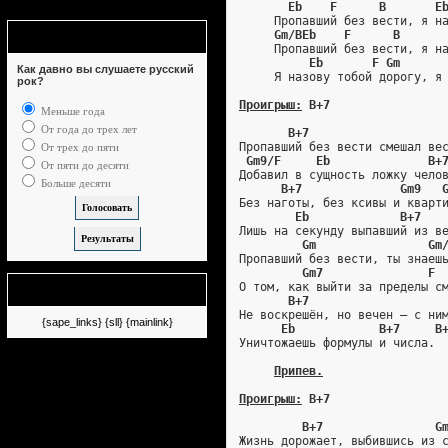
Eb    F      B       E
     Пропавший без вести, я н
Опрос
Gm/BEb    F      B      
     Пропавший без вести, я н
Eb       F Gm      
Как давно вы слушаете русский
     Я назову тобой дорогу, я
рок?
Проигрыш:
 B+7
Меньше года
От года до трех лет
B+7                   
Пропавший без вести смешал ве
От трех до пяти
Gm9/F     Eb              B+
От пяти до десяти
Добавил в сущность ложку чело
Больше десяти
B+7              Gm9   
Без наготы, без ксивы и кварт
Eb             B+7
Лишь на секунду выпавший из в
Gm                Gm
Пропавший без вести, ты знаеш
Gm7               F
О том, как выйти за пределы с
Немного рекламы
B+7                   
Не воскрешён, но вечен – с ни
{sape_links} {sll} {mainlink}
Eb            B+7     B
Уничтожаешь формулы и числа.
Припев.
Проигрыш:
 B+7
B+7                G
Жизнь дорожает, выбившись из 