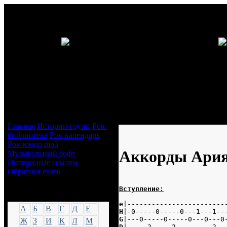
Навигация
Аккорды Ария - Ангельская п
Главная
Истории групп
Рок-
библиотека
Рок-календарь
Рок-юмор
mp3
Аккорды Ария
Музыкальный софт
Интересные ссылки
Обратная связь
Вступление:
Аккорды
e
|------------------------
А
Б
В
Г
Д
Е
H
|-0-----0-----0---1---1--
G
|---0-----0-----0---0---0
Ж
З
И
К
Л
М
D
|-----2-----2---------2--