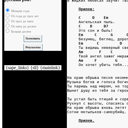
В жидких небесах звучит тв
Припев:
Меньше года
От года до трех лет
C     D    Em
От трех до пяти
     Ангельская пыль.
C    D     B7
От пяти до десяти
     Это сон и быль!
Больше десяти
Em     C      G      
     Безумец, беглец, доро
Em      C         D
     Ты видишь неверный св
Am       F    C      
     Твой ангел зажег мира
Немного рекламы
Am     F        G
     Он хочет убить тебя..
{sape_links} {sll} {mainlink}
На краю обрыва песня незем
Музыка богов и голоса боги
Ты паришь над миром, но то
Вынет душу из тебя за геро
Ты устал быть птицей и сор
Рухнул с высоты, спасаясь 
На краю обрыва вновь летят
Сотни мотыльков-самоубийц.
Припев.