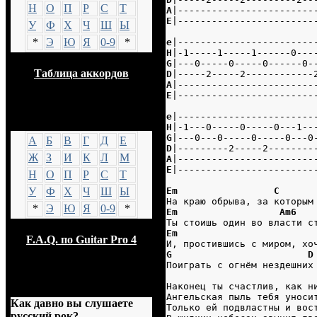
Н
О
П
Р
С
Т
A
|------------------------
E
|------------------------
У
Ф
Х
Ч
Ш
Ы
*
Э
Ю
Я
0-9
*
e
|------------------------
H
|-1-----1-----1------0---
G
|---0-----0-----0------0-
Таблица аккордов
D
|-----2-----2------------
A
|------------------------
E
|------------------------
e
|------------------------
GTP
H
|-1---0-----0-----0---1--
G
|---0---0-----0-----0---0
А
Б
В
Г
Д
Е
D
|---------2-----2--------
Ж
З
И
К
Л
М
A
|------------------------
E
|------------------------
Н
О
П
Р
С
Т
Em                 C
У
Ф
Х
Ч
Ш
Ы
На краю обрыва, за которым
*
Э
Ю
Я
0-9
*
Em                  Am6
Ты стоишь один во власти с
Em                        
F.A.Q. по Guitar Pro 4
И, простившись с миром, хо
G                        D
Поиграть с огнём нездешних
Опрос
Наконец ты счастлив, как н
Ангельская пыль тебя уноси
Как давно вы слушаете
Только ей подвластны и вос
русский рок?