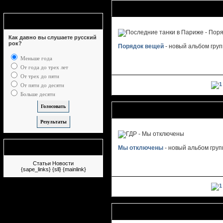
Последние танки в Париже - Поря
Опрос
Как давно вы слушаете русский
рок?
Порядок вещей
- новый альбом гру
Меньше года
От года до трех лет
От трех до пяти
От пяти до десяти
Больше десяти
ГДР - Мы отключены
Немного рекламы
Мы отключены
- новый альбом гру
Статьи
Новости
{sape_links} {sll} {mainlink}
Slot - Mirrors (EP)