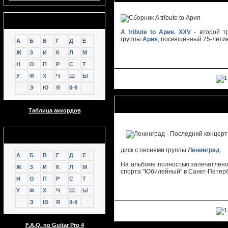
Аккорды
A tribute to Ария. XXV
- второй т
группы
Ария
, посвященный 25-лети
А
Б
В
Г
Д
Е
Ж
З
И
К
Л
М
Н
О
П
Р
С
Т
У
Ф
Х
Ч
Ш
Ы
*
Э
Ю
Я
0-9
*
Ленинград - Последний концерт Ле
Таблица аккордов
GTP
диск с песнями группы
Ленинград
.
А
Б
В
Г
Д
Е
На альбоме полностью запечатлен
Ж
З
И
К
Л
М
спорта "Юбилейный" в Санкт-Петерб
Н
О
П
Р
С
Т
У
Ф
Х
Ч
Ш
Ы
*
Э
Ю
Я
0-9
*
F.A.Q. по Guitar Pro 4