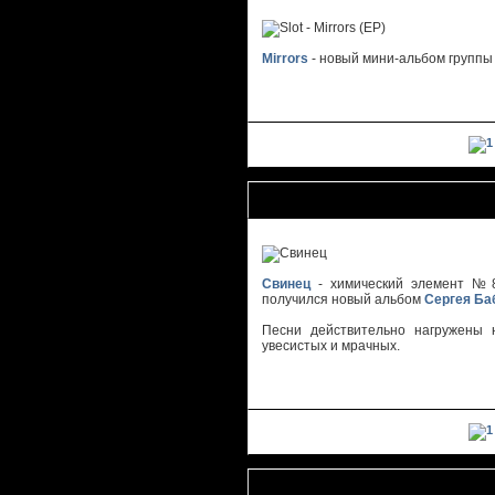
Mirrors
- новый мини-альбом групп
Сергей Бабкин и K.P.S.S. - Свинец
Свинец
- химический элемент №82
получился новый альбом
Сергея Ба
Песни действительно нагружены 
увесистых и мрачных.
Тайм-Аут - Капуста