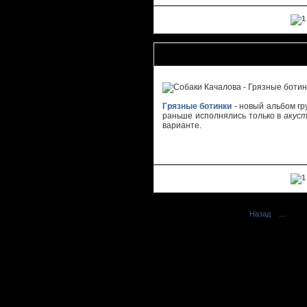
Собаки Качалова - Грязные ботинк
Грязные ботинки
- новый альбом г
раньше исполнялись только в
акус
варианте.
Назад
1
...
74
75
Русский