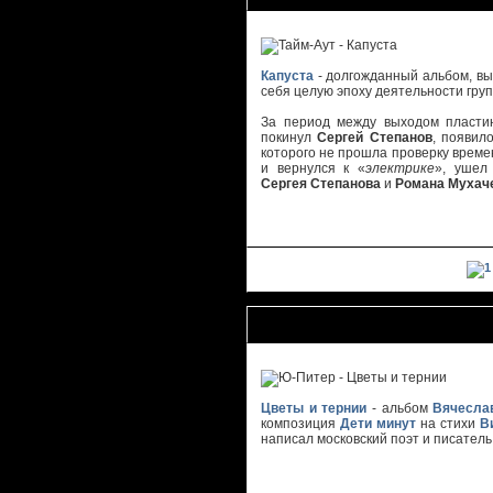
Капуста
- долгожданный альбом, вып
себя целую эпоху деятельности гру
За период между выходом пласт
покинул
Сергей Степанов
, появил
которого не прошла проверку времен
и вернулся к «
электрике
», уше
Сергея Степанова
и
Романа Мухач
Ю-Питер - Цветы и тернии
Цветы и тернии
- альбом
Вячесла
композиция
Дети минут
на стихи
В
написал московский поэт и писател