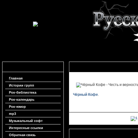
Навигация
Чёрный Кофе - Честь и верность
Главная
Истории групп
Рок-библиотека
Чёрный Кофе
.
Рок-календарь
Рок-юмор
mp3
Музыкальный софт
Интересные ссылки
Сборник A tribute to Ария. XXV
Обратная связь