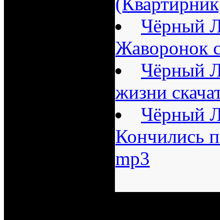
(Квартирник
Чёрный Л
Жаворонок с
Чёрный Л
жизни скача
Чёрный Л
Кончились п
mp3