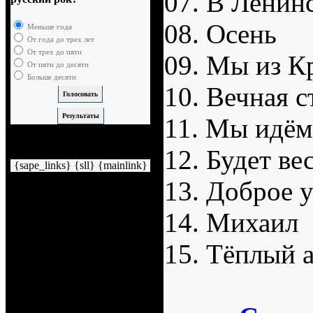
07. В Ленин
08. Осень
Меньше года
От года до трех лет
От трех до пяти
09. Мы из К
От пяти до десяти
Больше десяти
10. Вечная с
11. Мы идём
Немного рекламы
12. Будет ве
{sape_links} {sll} {mainlink}
13. Доброе 
14. Михаил
15. Тёплый 