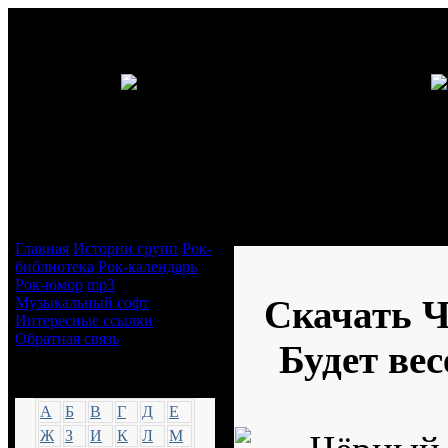
Навигация
Чёрный Лукич - Будет весело 
Главная
Истории групп
Рок-
библиотека
Рок-календарь
Рок-юмор
mp3
Скачать Ч
Музыкальный софт
Интересные ссылки
Обратная связь
Будет ве
Аккорды
А
Б
В
Г
Д
Е
Ж
З
И
К
Л
М