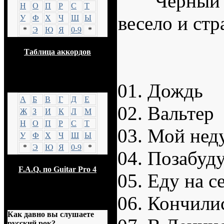
Н
О
П
Р
С
Т
У
Ф
Х
Ч
Ш
Ы
*
Э
Ю
Я
0-9
*
Таблица аккордов
GTP
01. Дождь
А
Б
В
Г
Д
Е
02. Вальтер
Ж
З
И
К
Л
М
Н
О
П
Р
С
Т
03. Мой нед
У
Ф
Х
Ч
Ш
Ы
*
Э
Ю
Я
0-9
*
04. Позабуд
F.A.Q. по Guitar Pro 4
05. Еду на с
06. Кончили
Опрос
Как давно вы слушаете
русский рок?