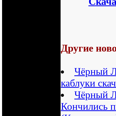
Скача
Другие ново
Чёрный Л
каблуки ска
Чёрный Л
Кончились 