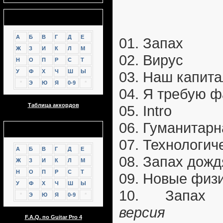
Аккорды
А
Б
В
Г
Д
Е
01. Запах
Ж
З
И
К
Л
М
02. Вирус
Н
О
П
Р
С
Т
У
Ф
Х
Ч
Ш
Ы
03. Наш капит
*
Э
Ю
Я
0-9
*
04. Я требую 
Таблица аккордов
05. Intro
06. Гуманитарн
GTP
07. Технологич
А
Б
В
Г
Д
Е
08. Запах дожд
Ж
З
И
К
Л
М
Н
О
П
Р
С
Т
09. Новые физ
У
Ф
Х
Ч
Ш
Ы
10. Запа
*
Э
Ю
Я
0-9
*
версия
F.A.Q. по Guitar Pro 4