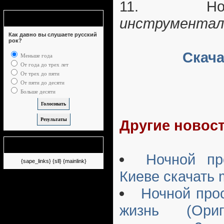
11. Но
Опрос
инструментал
Как давно вы слушаете русский
рок?
Скача
Меньше года
От года до трех лет
От трех до пяти
От пяти до десяти
Больше десяти
Другие новост
Немного рекламы
Ночной пр
{sape_links} {sll} {mainlink}
Киеве скачать
Ночной про
жизнь (Ориг