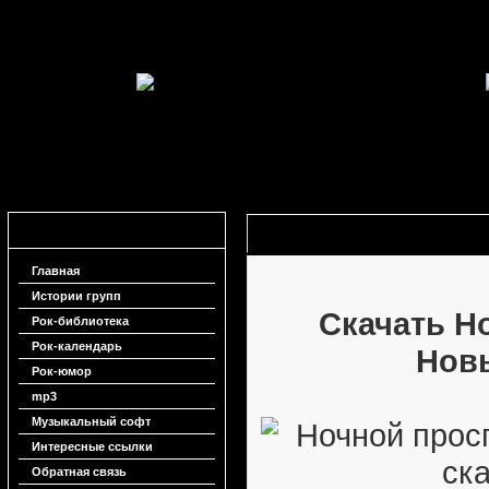
Навигация
Ночной проспект - Новые физики 
Главная
Истории групп
Скачать Н
Рок-библиотека
Рок-календарь
Нов
Рок-юмор
mp3
Музыкальный софт
Интересные ссылки
Обратная связь