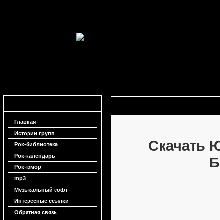
Навигация
Юрий Ильченко - Бронхит скачать
Главная
Истории групп
Скачать Ю
Рок-библиотека
Рок-календарь
Б
Рок-юмор
mp3
Музыкальный софт
Интересные ссылки
Обратная связь