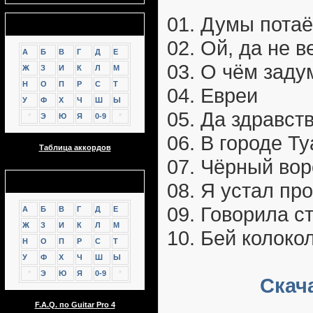
01. Думы пота
Аккорды
02. Ой, да не в
А
Б
В
Г
Д
Е
03. О чём зад
Ж
З
И
К
Л
М
Н
О
П
Р
С
Т
04. Евреи
У
Ф
Х
Ч
Ш
Ы
05. Да здравст
*
Э
Ю
Я
0-9
*
06. В городе Т
Таблица аккордов
07. Чёрный во
GTP
08. Я устал пр
09. Говорила с
А
Б
В
Г
Д
Е
Ж
З
И
К
Л
М
10. Бей колоко
Н
О
П
Р
С
Т
У
Ф
Х
Ч
Ш
Ы
*
Э
Ю
Я
0-9
*
Скач
F.A.Q. по Guitar Pro 4