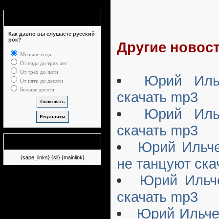
Опрос
Как давно вы слушаете русский
рок?
Другие новост
Меньше года
От года до трех лет
От трех до пяти
Юрий Ильч
От пяти до десяти
Больше десяти
скачать mp3
Юрий Ильч
скачать mp3
Немного рекламы
Юрий Ильче
{sape_links} {sll} {mainlink}
не танцуют ска
Юрий Ильче
скачать mp3
Юрий Ильче