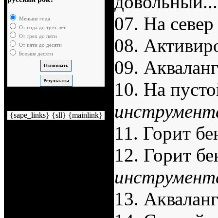
довольный...
07. На севе
Меньше года
От года до трех лет
От трех до пяти
08. Активир
От пяти до десяти
Больше десяти
09. Аквалан
10. На пусто
Немного рекламы
инструмент
{sape_links} {sll} {mainlink}
11. Горит бе
12. Горит бе
инструмент
13. Аквалан