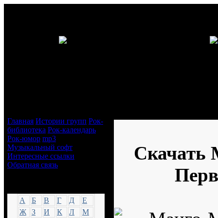
Навигация
Манго-Манго - Первая запись 
Главная
Истории групп
Рок-
библиотека
Рок-календарь
Рок-юмор
mp3
Скачать 
Музыкальный софт
Интересные ссылки
Обратная связь
Перв
Аккорды
А
Б
В
Г
Д
Е
Ж
З
И
К
Л
М