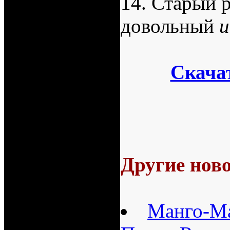
14. Старый 
довольный
и
Скача
Другие ново
Манго-М