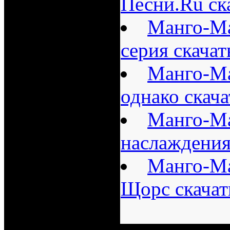
Песни.Ru ск
Манго-Ма
серия скача
Манго-Ма
однако скач
Манго-Ма
наслаждения
Манго-Ма
Щорс скачат