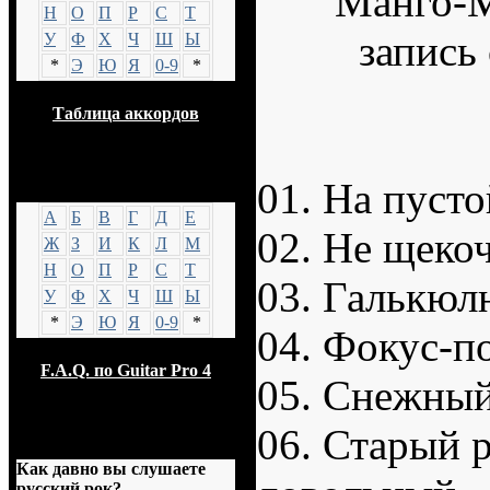
Н
О
П
Р
С
Т
У
Ф
Х
Ч
Ш
Ы
*
Э
Ю
Я
0-9
*
Таблица аккордов
GTP
01. На пусто
А
Б
В
Г
Д
Е
02. Не щеко
Ж
З
И
К
Л
М
Н
О
П
Р
С
Т
03. Галькю
У
Ф
Х
Ч
Ш
Ы
*
Э
Ю
Я
0-9
*
04. Фокус-п
F.A.Q. по Guitar Pro 4
05. Снежный
06. Старый 
Опрос
Как давно вы слушаете
русский рок?