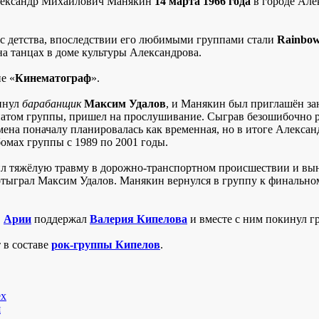
ександр Михайлович Манякин
14 марта 1966 года
в городе Але
 с детства, впоследствии его любимыми группами стали
Rainbo
 на танцах в доме культуры Александрова.
е «
Кинематограф
».
инул
барабанщик
Максим Удалов
, и Манякин был приглашён зан
атом группы, пришел на прослушивание. Сыграв безошибочно 
амена поначалу планировалась как временная, но в итоге Алекса
бомах группы с 1989 по 2001 годы.
л тяжёлую травму в дорожно-транспортном происшествии и вы
тыграл Максим Удалов. Манякин вернулся в группу к финальном
в
Арии
поддержал
Валерия Кипелова
и вместе с ним покинул г
 в составе
рок-группы Кипелов
.
ex
я