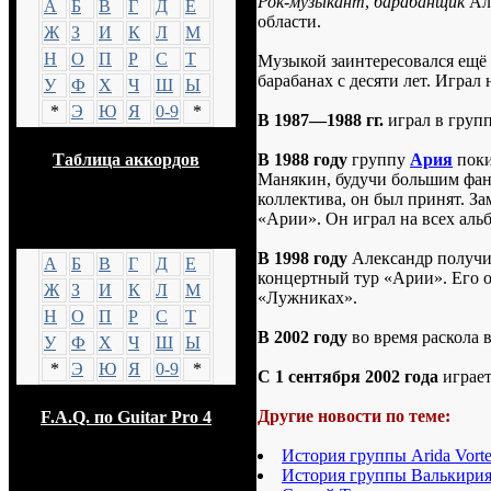
Рок-музыкант
,
барабанщик
Ал
А
Б
В
Г
Д
Е
области.
Ж
З
И
К
Л
М
Н
О
П
Р
С
Т
Музыкой заинтересовался ещё
барабанах с десяти лет. Играл
У
Ф
Х
Ч
Ш
Ы
*
Э
Ю
Я
0-9
*
В 1987—1988 гг.
играл в групп
В 1988 году
группу
Ария
пок
Таблица аккордов
Манякин, будучи большим фан
коллектива, он был принят. З
«Арии». Он играл на всех аль
GTP
В 1998 году
Александр получи
А
Б
В
Г
Д
Е
концертный тур «Арии». Его о
Ж
З
И
К
Л
М
«Лужниках».
Н
О
П
Р
С
Т
В 2002 году
во время раскола 
У
Ф
Х
Ч
Ш
Ы
*
Э
Ю
Я
0-9
*
С 1 сентября 2002 года
играет
Другие новости по теме:
F.A.Q. по Guitar Pro 4
История группы Arida Vort
История группы Валькири
Опрос