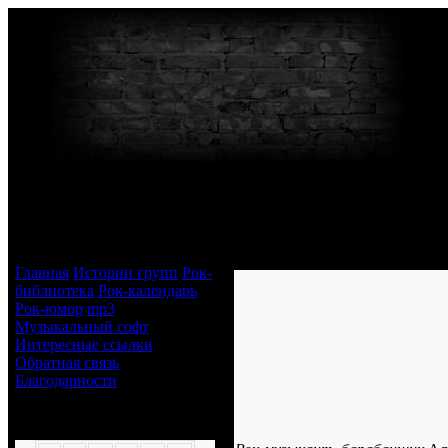
Навигация
Александр Манякин
Главная
Истории групп
Рок-
библиотека
Рок-календарь
Рок-юмор
mp3
Музыкальный софт
Интересные ссылки
Обратная связь
Благодарности
Аккорды