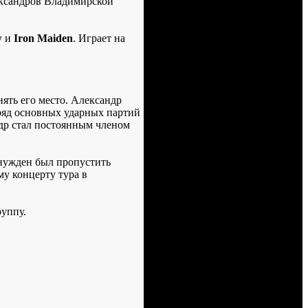
ксандров Владимирской
w
и
Iron Maiden
. Играет на
ять его место. Александр
ряд основных ударных партий
ндр стал постоянным членом
нужден был пропустить
у концерту тура в
руппу.