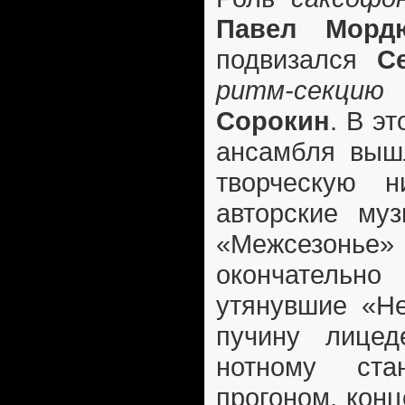
Павел Морд
подвизался
С
ритм-секцию
Сорокин
. В э
ансамбля выш
творческую н
авторские муз
«Межсезонье»
окончательн
утянувшие «Не
пучину лицед
нотному ста
прогоном, конц