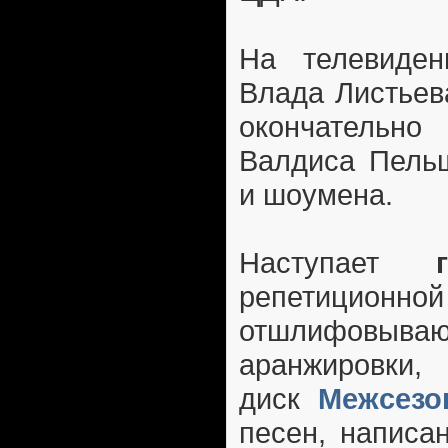
На телевиден
Влада Листьев
окончатель
Валдиса Пельш
и шоумена.
Наступает
репетиционн
отшлифов
аранжировки, 
диск
Межсезо
песен, написа