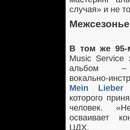
случая» и не т
Межсезонье,
В том же 95-
Music Service
альбом – 
вокально-инс
Mein Lieber
которого прин
человек. «Н
осваивает ко
ЦДХ.