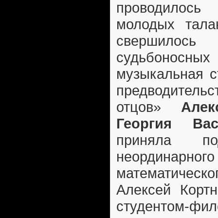
проводилос
молодых тала
свершилось
судьбоно
музыкальная с
предводител
отцов»
Але
Георгия Вас
приняла п
неординар
математическо
Алексей Кортн
студентом-ф