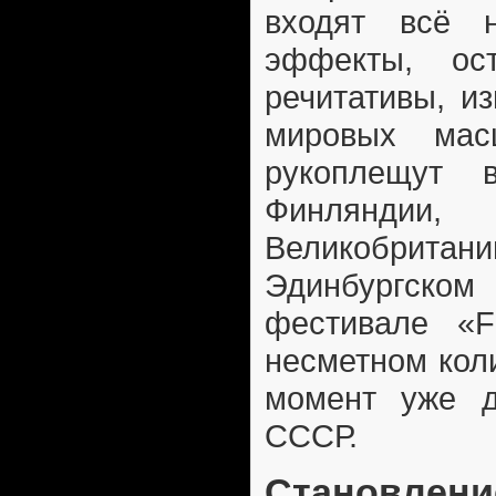
входят всё 
эффекты, ос
речитативы, и
мировых мас
рукоплещут 
Финляндии,
Великобрита
Эдинбургск
фестивале «Fr
несметном коли
момент уже 
СССР.
Становлени