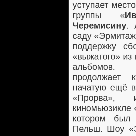
уступает мест
группы «
Ив
Черемисину
. 
саду «Эрмитаж
поддержку с
«выжатого» из
альбомов. 
продолжает к
начатую ещё в
«Прорва»,
киномьюзикле 
котором был
Пельш. Шоу «