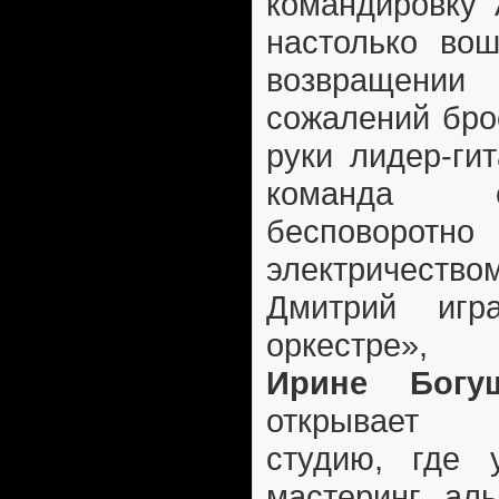
командировку 
настолько вош
возвращен
сожалений бро
руки лидер-ги
команда о
бесповоро
электричеств
Дмитрий игр
оркестре»,
Ирине Богуш
открывает з
студию, где 
мастеринг аль