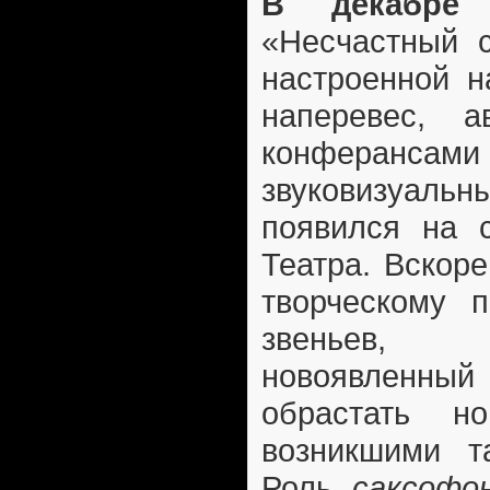
В декабре 
«Несчастный с
настроенной н
наперевес, а
конферанс
звуковизуа
появился на с
Театра. Вскоре
творческому п
звеньев,
новоявленны
обрастать но
возникшими т
Роль
саксофо