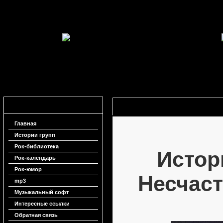
Навигация
История группы Несчастный случ
Главная
Истории групп
Рок-библиотека
Истор
Рок-календарь
Рок-юмор
Несчас
mp3
Музыкальный софт
Интересные ссылки
Обратная связь