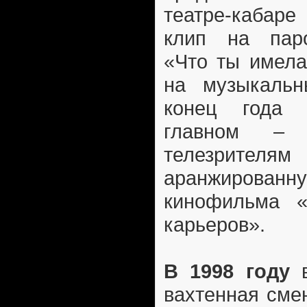
театре-кабар
клип на паро
«Что ты имела
на музыкальн
конец года
главном – 
телезрите
аранжиров
кинофильма «
карьеров».
В 1998 году
в
вахтенная сме