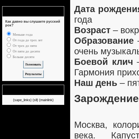
Дата рождени
Опрос
года
Как давно вы слушаете русский
рок?
Возраст
– вокр
Меньше года
Образование
–
От года до трех лет
От трех до пяти
очень музыкал
От пяти до десяти
Больше десяти
Боевой клич
–
Гармония прих
Наш день
– пя
Немного рекламы
Зарождение
{sape_links} {sll} {mainlink}
Москва, колор
века. Капуст