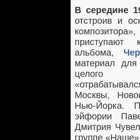
В середине 1
отстроив и ос
композито
приступают 
альбома,
Че
материал для 
целого 
«отрабатыв
Москвы, Ново
Нью-Йорка. 
эйфории Паве
Дмитрия Чувел
группе «Наше» 