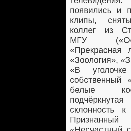
телевидения
появились и 
клипы, снят
коллег из Ст
МГУ («Ос
«Прекрасная л
«Зоология», «З
«В уголочк
собственный «
белые ко
подчёркнут
склонность к
Признанны
«Несчастный с