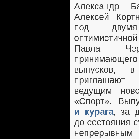
Александр Б
Алексей Кортн
под двум
оптимистичной
Павла Чер
принимающего 
выпусков, 
приглашают 
ведущим ново
«Спорт». Вып
и курага
, за 
до состояния 
непрерывны