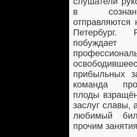
слушатели рук
в сознан
отправляются 
Петербург. 
побуждает
профессиона
освободив
прибыльных за
команда про
плоды взращён
заслуг славы, а
любимый бил
прочим занятия