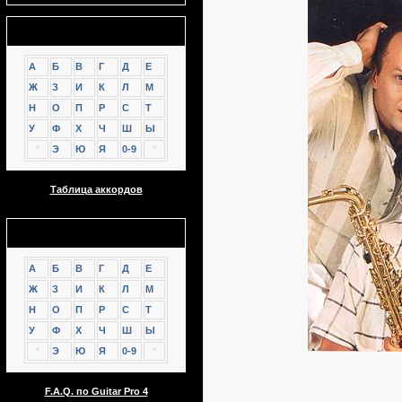
Аккорды
А
Б
В
Г
Д
Е
Ж
З
И
К
Л
М
Н
О
П
Р
С
Т
У
Ф
Х
Ч
Ш
Ы
*
Э
Ю
Я
0-9
*
Таблица аккордов
GTP
А
Б
В
Г
Д
Е
Ж
З
И
К
Л
М
Н
О
П
Р
С
Т
У
Ф
Х
Ч
Ш
Ы
*
Э
Ю
Я
0-9
*
F.A.Q. по Guitar Pro 4