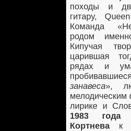
походы и дв
гитару, Quee
Команда «Не
родом именн
Кипучая твор
царившая тог
рядах и ума
пробивавшиес
занавеса
», л
мелодическим 
лирике и Сло
1983 года
п
Кортнева
к д