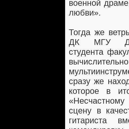
военной драме
любви».
Тогда же ветр
ДК МГУ Дми
студента факу
вычислительн
мультиинстру
сразу же нахо
которое в ит
«Несчастному
сцену в качес
гитариста в