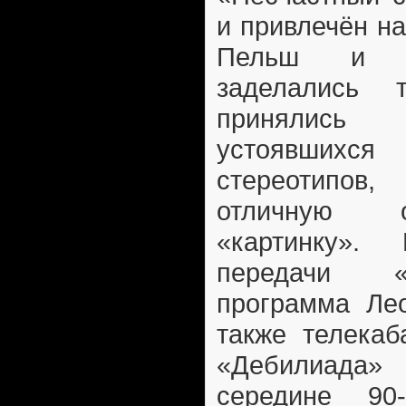
и привлечён н
Пельш и А
заделались 
принялись
устоявшихс
стереотипов
отличную о
«картинку».
передачи «
программа Ле
также телекаб
«Дебилиада
середине 90