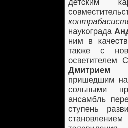
детским ка
совмест
контрабасист
наукограда
Ан
ним в качест
также с н
осветителем С
Дмитрие
пришедшим на
сольными пр
ансамбль пер
ступень разв
становлен