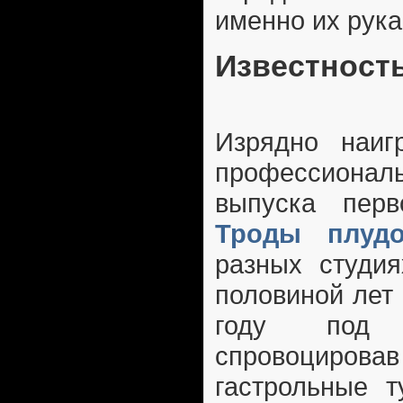
именно их рука
Известност
Изрядно наиг
профессион
выпуска перв
Троды плуд
разных студия
половиной лет 
году под
спровоцир
гастрольные т