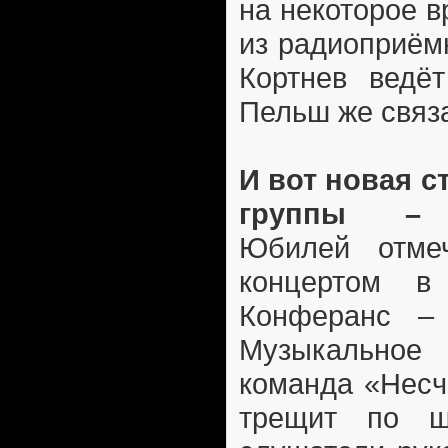
на некоторое 
из радиоприём
Кортнев ведё
Пельш же связа
И вот новая с
группы – п
Юбилей отмеч
концертом 
Конферанс –
Музыкально
команда «Несч
трещит по ш