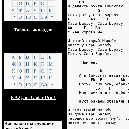
Bb
Н
О
П
Р
С
Т
В далекой бухте Тимбукту
У
Ф
Х
Ч
Ш
Ы
G
Есть дом у Сары Барабу.
*
Э
Ю
Я
0-9
*
C         G#     C
Сара Барабу, Сара Барабу,
G#     F    Bb
Таблица аккордов
У нее корова Му.
И тощий старый Марабу
Живет у Сары Барабу.
GTP
Сара Барабу, Сара Барабу,
Есть у Сары Барабу.
А
Б
В
Г
Д
Е
Припев:
Ж
З
И
К
Л
М
Н
О
П
Р
С
Т
Eb    F      
     А в Тимбукту везде ра
У
Ф
Х
Ч
Ш
Ы
Eb  F        Bb
     Орехи, ананасы, абрик
*
Э
Ю
Я
0-9
*
Eb    F       
     Над ними вьются бабоч
C               C7  
F.A.Q. по Guitar Pro 4
     Жуют бананы обезьяны 
И этот самый Марабу
Из дома Сары Барабу
Опрос
Твердил все время "
му
", тв
Никто не знает почему.
Как давно вы слушаете
русский рок?