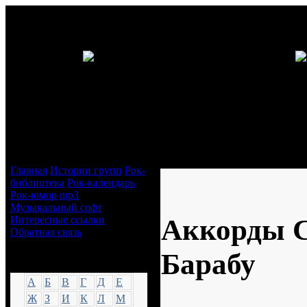
Навигация
Аккорды Секрет - Сара Барабу
Главная
Истории групп
Рок-
библиотека
Рок-календарь
Рок-юмор
mp3
Музыкальный софт
Аккорды С
Интересные ссылки
Обратная связь
Барабу
Аккорды
А
Б
В
Г
Д
Е
Ж
З
И
К
Л
М