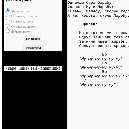
Однажды Сара Барабу
Сказала Му и Марабу:
"
Стань, Марабу, скорей кор
Меньше года
А ты, корова, стань Марабу
От года до трех лет
От трех до пяти
Припев:
От пяти до десяти
Больше десяти
     Но в тот же миг слоны
     Вдруг замычали тоже о
     За ними львы, жирафы,
     Орлы, гориллы, крокод
Bb
     "
Му-му-му-му му-му
".
Немного рекламы
Eb
     "
Му-му-му-му му-му
".
{sape_links} {sll} {mainlink}
Bb
     "
Му-му-му-му му-му-му
F7
     "
Му-му-му му-му
".