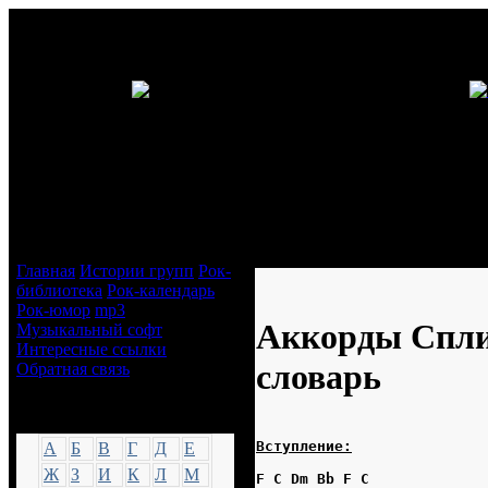
Навигация
Аккорды Сплин - Англо-русск
Главная
Истории групп
Рок-
библиотека
Рок-календарь
Рок-юмор
mp3
Аккорды Спли
Музыкальный софт
Интересные ссылки
словарь
Обратная связь
Аккорды
Вступление:
А
Б
В
Г
Д
Е
Ж
З
И
К
Л
М
F C Dm Bb F C