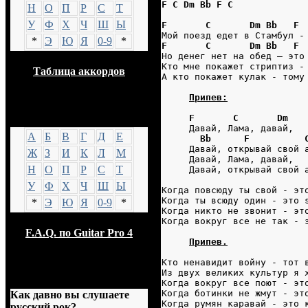
F C Dm Bb F C
Н
О
П
Р
С
Т
У
Ф
Х
Ч
Ш
Ы
F       C       Dm Bb   F 
Мой поезд едет в Стамбул -
*
Э
Ю
Я
0-9
*
F       C       Dm Bb   F 
Но денег нет на обед – это
Кто мне покажет стриптиз -
Таблица аккордов
А кто покажет кулак - тому
Припев:
GTP
F       C       Dm
     Давай, Лама, давай,
А
Б
В
Г
Д
Е
Bb      F          
     Давай, открывай свой 
Ж
З
И
К
Л
М
     Давай, Лама, давай,
Н
О
П
Р
С
Т
     Давай, открывай свой 
У
Ф
Х
Ч
Ш
Ы
Когда повсюду ты свой - эт
Когда ты всюду один - это 
*
Э
Ю
Я
0-9
*
Когда никто не звонит - эт
Когда вокруг все не так - 
F.A.Q. по Guitar Pro 4
Припев.
Кто ненавидит войну - тот 
Из двух великих культур я 
Опрос
Когда вокруг все поют - эт
Когда ботинки не жмут - эт
Как давно вы слушаете
Когда румян каравай - это 
русский рок?