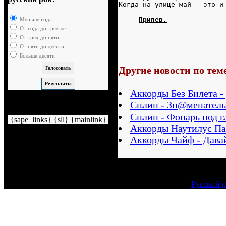
Когда на улице май - это и
Припев.
Меньше года
От года до трех лет
От трех до пяти
От пяти до десяти
Больше десяти
Другие новости по тем
Аккорды Без Билета -
Сплин - Зн@менатель
Немного рекламы
Сплин - Фонарь под г
{sape_links} {sll} {mainlink}
Аккорды Наутилус Па
Аккорды Чайф - Дава
Русский р