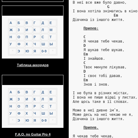
В неї все вже було давно,
G
Аккорды
І вона хотіла зніматись в кіно
Em
Дівчина із іншого життя.
А
Б
В
Г
Д
Е
Припев:
Ж
З
И
К
Л
М
C
Н
О
П
Р
С
Т
     Я чекав тебе чекав,
У
Ф
Х
Ч
Ш
Ы
D
     Я шукав тебе шукав,
*
Э
Ю
Я
0-9
*
Em
     І знайшов.
C
Таблица аккордов
     Твоє минуле лікував,
D
     І своє тобі давав,
GTP
Em
     Знов і знов.
А
Б
В
Г
Д
Е
І не була в різних містах,
І вона не пише вірші у листах,
Ж
З
И
К
Л
М
Але щось таке в її словах.
Н
О
П
Р
С
Т
Може в неї дивне ім’я,
У
Ф
Х
Ч
Ш
Ы
Може десь на неї чекаю не я,
Дівчина із іншого життя.
*
Э
Ю
Я
0-9
*
Припев.
F.A.Q. по Guitar Pro 4
Я чекав тебе чекав,