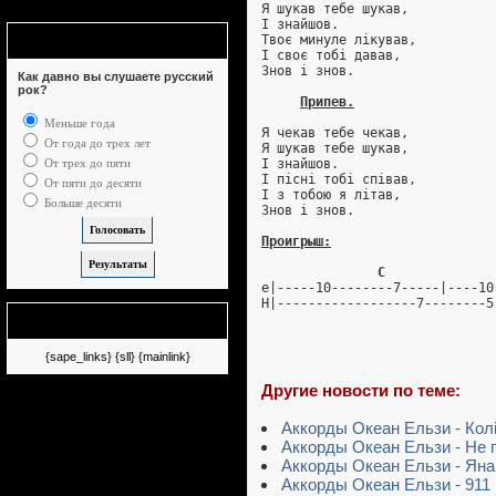
Я шукав тебе шукав,
І знайшов.
Опрос
Твоє минуле лікував,
І своє тобі давав,
Знов і знов.
Как давно вы слушаете русский
рок?
Припев.
Меньше года
Я чекав тебе чекав,
От года до трех лет
Я шукав тебе шукав,
От трех до пяти
І знайшов.
І пісні тобі співав,
От пяти до десяти
І з тобою я літав,
Больше десяти
Знов і знов.
Проигрыш:
C              
e|-----10--------7-----|----10
H|------------------7--------5
Немного рекламы
{sape_links} {sll} {mainlink}
Другие новости по теме:
Аккорды Океан Ельзи - Кол
Аккорды Океан Ельзи - Не 
Аккорды Океан Ельзи - Яна
Аккорды Океан Ельзи - 911