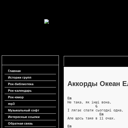
Навигация
Аккорды Океан Ельзи - Дівчина
Главная
Истории групп
Аккорды Океан Ел
Рок-библиотека
Рок-календарь
Рок-юмор
Em
Не така, як інші вона,
mp3
G
І лягає спати сьогодні одна,
Музыкальный софт
Em
Интересные ссылки
Але щось таке в її очах.
Обратная связь
Em