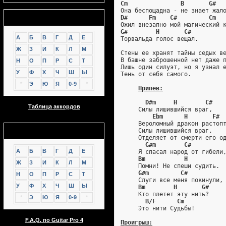
Cm               B       G#
Она беспощадна - не знает жал
Аккорды
D#      Fm    C#         Cm
Ожил внезапно мой магический 
G#        H       C#
А
Б
В
Г
Д
Е
Торвальда голос вещал.
Ж
З
И
К
Л
М
Стены ее хранят тайны седых в
В башне заброшенной нет даже 
Н
О
П
Р
С
Т
Лишь один силуэт, но я узнал 
У
Ф
Х
Ч
Ш
Ы
Тень от себя самого.
*
Э
Ю
Я
0-9
*
Припев:
D#m     H        C#
Таблица аккордов
     Силы лишившийся враг,
Ebm      H       F# 
     Вероломный дракон растоп
GTP
     Силы лишившийся враг,
     Отделяет от смерти его о
G#m        C#
А
Б
В
Г
Д
Е
     Я спасал народ от гибели
Bm           H
Ж
З
И
К
Л
М
     Помни! Не спеши судить.
G#m         C#
Н
О
П
Р
С
Т
     Слуги все меня покинули,
У
Ф
Х
Ч
Ш
Ы
Bm        H       G#
     Кто плетет эту нить?
*
Э
Ю
Я
0-9
*
B/F      Cm
     Это нити Судьбы!
F.A.Q. по Guitar Pro 4
Проигрыш: