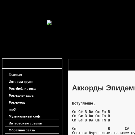
Навигация
Аккорды Эпидемия - Нити судьбы
Главная
Истории групп
Аккорды Эпидеми
Рок-библиотека
Рок-календарь
Рок-юмор
Вступление:
mp3
Cm G# B D# Cm Fm B
Cm G# B D# Cm Fm B
Музыкальный софт
Cm G# B D# Cm Fm B
Интересные ссылки
Cm               B       G#
Обратная связь
Снежная буря встает на моем п