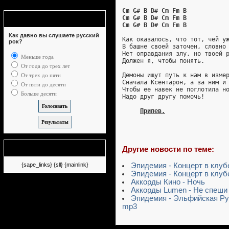
Cm G# B D# Cm Fm B
Опрос
Cm G# B D# Cm Fm B
Cm G# B D# Cm Fm B
Как давно вы слушаете русский
Как оказалось, что тот, чей у
рок?
В башне своей заточен, словно
Нет оправдания злу, но твоей 
Меньше года
Должен я, чтобы понять.
От года до трех лет
Демоны ищут путь к нам в изме
От трех до пяти
Сначала Ксентарон, а за ним и
От пяти до десяти
Чтобы ее навек не поглотила н
Больше десяти
Надо друг другу помочь!
Припев.
Немного рекламы
Другие новости по теме:
{sape_links} {sll} {mainlink}
Эпидемия - Концерт в клу
Эпидемия - Концерт в клуб
Аккорды Кино - Ночь
Аккорды Lumen - Не спеши
Эпидемия - Эльфийская Рук
mp3