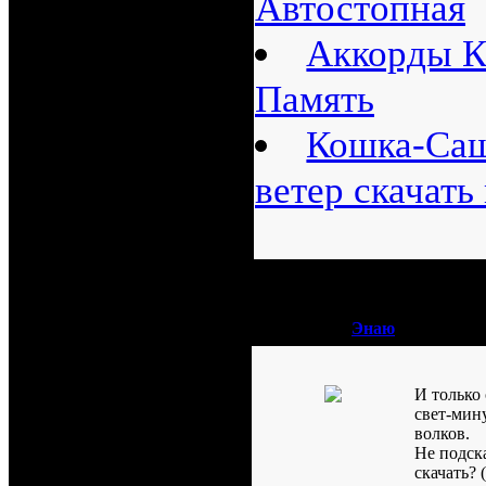
Автостопная
Аккорды К
Память
Кошка-Саш
ветер скачать
№
1 написал:
Энаю
И только 
свет-мин
волков.
Не подск
скачать? 