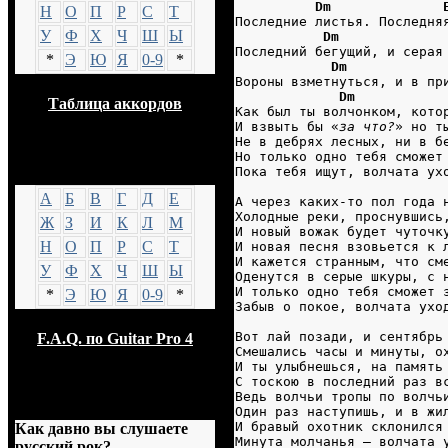
Dm              
Н
О
П
Р
С
Т
Последние листья. Последня
У
Ф
Х
Ч
Ш
Ы
Dm             
Последний бегущий, и серая
*
Э
Ю
Я
0-9
*
Dm            
Вороны взметнуться, и в пр
Dm           
Таблица аккордов
Как был ты волчонком, кото
И взвыть бы «
за что?
» но т
Не в дебрях лесных, ни в б
Но только одно тебя сможет
GTP
Пока тебя ищут, волчата ух
А
Б
В
Г
Д
Е
А через каких-то пол года 
Холодные реки, проснувшись
Ж
З
И
К
Л
М
И новый вожак будет чуточк
Н
О
П
Р
С
Т
И новая песня взовьется к 
И кажется странным, что см
У
Ф
Х
Ч
Ш
Ы
Оденутся в серые шкуры, с 
И только одно тебя сможет 
*
Э
Ю
Я
0-9
*
Забыв о покое, волчата ухо
Вот лай позади, и сентябрь
F.A.Q. по Guitar Pro 4
Смешались часы и минуты, о
И ты улыбнешься, на память
С тоскою в последний раз в
Ведь волчьи тропы по волчь
Опрос
Один раз наступишь, и в жи
И бравый охотник склонился
Как давно вы слушаете
Минута молчанья – волчата 
русский рок?