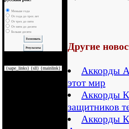
Меньше года
От года до трех лет
От трех до пяти
От пяти до десяти
Больше десяти
Другие новос
Немного рекламы
Аккорды А
{sape_links} {sll} {mainlink}
этот мир
Аккорды К
защитников т
Аккорды К