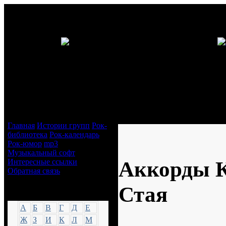
Навигация
Аккорды Кошка Сашка - Стая
Главная
Истории групп
Рок-
библиотека
Рок-календарь
Рок-юмор
mp3
Музыкальный софт
Аккорды К
Интересные ссылки
Обратная связь
Стая
Аккорды
А
Б
В
Г
Д
Е
Ж
З
И
К
Л
М