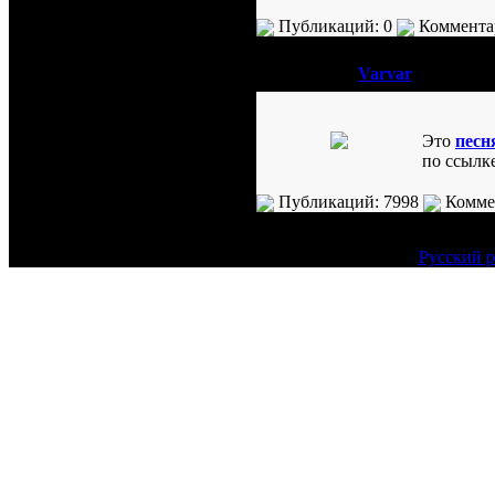
Публикаций: 0
Комментар
№
2 написал:
Varvar
Это
песн
по ссылке
Публикаций: 7998
Коммен
Русский р