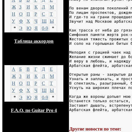
Ж
З
И
К
Л
М
По венам дворов поколений 
По лицам проспектов, дождя
Н
О
П
Р
С
Т
И где-то на грани прошедше
У
Ф
Х
Ч
Ш
Ы
Звучит над Москвою арбатск
*
Э
Ю
Я
0-9
*
Как трасса от неба до гряз
Симфония памяти жертв рок-
Жестокая тяжесть прожитых 
Таблица аккордов
И соло на горлышках битых 
Мелодия с грацией чаек над
Желание жизни сжимает до б
GTP
И веру в любовь, и надежду
Арбатская флейта, арбатска
А
Б
В
Г
Д
Е
Открытые раны - закрытые д
Ж
З
И
К
Л
М
Узнать и заплакать, и прос
Н
О
П
Р
С
Т
В спектакль, разыгранный, 
Уснуть на широких плечах п
У
Ф
Х
Ч
Ш
Ы
Когда же вороны допьют мою
*
Э
Ю
Я
0-9
*
Останется только остаться,
Заставит дышать, встрепену
Арбатская флейта, арбатска
F.A.Q. по Guitar Pro 4
Другие новости по теме:
Опрос