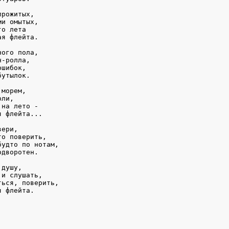
прожитых,
ми омытых,
го лета
ая флейта.
ного пола,
н-ролла,
ошибок,
бутылок.
 морем,
оли,
 на лето - 
я флейта...
вери,
то поверить,
будто по нотам,
одворотен.
 душу,
 и слушать,
ться, поверить,
я флейта.