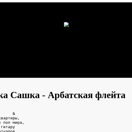
ская флейта
а Сашка - Арбатская флейта
      G
квартиры,
в пол мира,
 гитару
отуаров.