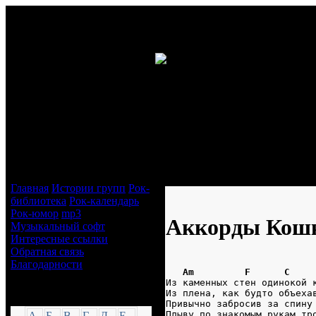
Навигация
Аккорды Кошка Сашка - Арбат
Главная
Истории групп
Рок-
библиотека
Рок-календарь
Рок-юмор
mp3
Аккорды Кошк
Музыкальный софт
Интересные ссылки
Обратная связь
Благодарности
Am         F      C    
Из каменных стен одинокой 
Из плена, как будто объеха
Аккорды
Привычно забросив за спину
Плыву по знакомым рукам тр
А
Б
В
Г
Д
Е