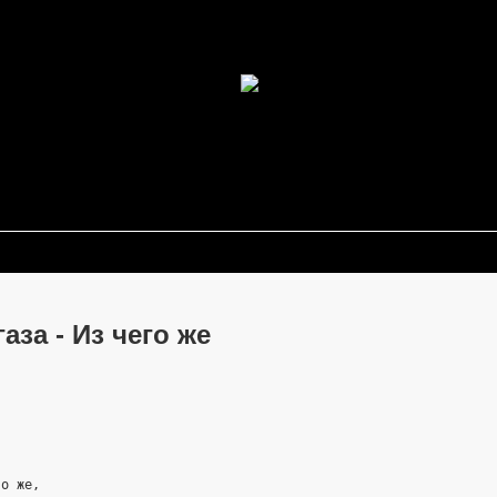
аза - Из чего же
го же,