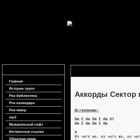
Навигация
Аккорды Сектор газа - Из чего же
Главная
Истории групп
Аккорды Сектор г
Рок-библиотека
Рок-календарь
Рок-юмор
Вступление:
mp3
Dm E Am Dm E Am A7
Dm E Am Dm E Am
Музыкальный софт
Интересные ссылки
A
Из чего же, из чего же, из че
Обратная связь