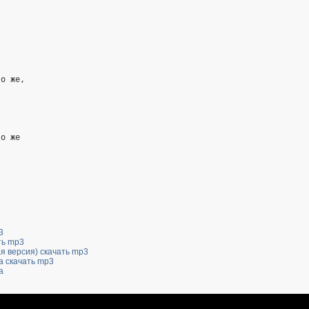
го же,
го же
3
ть mp3
ая версия) скачать mp3
а скачать mp3
а