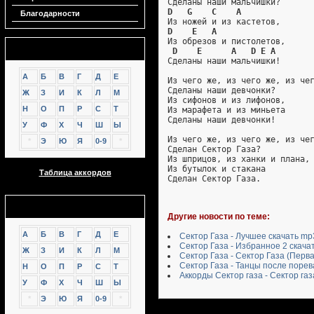
Сделаны наши мальчишки?
D   G    C    A
Благодарности
Из ножей и из кастетов,
D    E   A
Из обрезов и пистолетов,
Аккорды
D    E      A   D E A
Сделаны наши мальчишки!
А
Б
В
Г
Д
Е
Из чего же, из чего же, из че
Сделаны наши девчонки?
Ж
З
И
К
Л
М
Из сифонов и из лифонов,
Н
О
П
Р
С
Т
Из марафета и из миньета
Сделаны наши девчонки!
У
Ф
Х
Ч
Ш
Ы
Из чего же, из чего же, из че
*
Э
Ю
Я
0-9
*
Сделан Сектор Газа?
Из шприцов, из ханки и плана,
Из бутылок и стакана
Таблица аккордов
Сделан Сектор Газа.
GTP
Другие новости по теме:
А
Б
В
Г
Д
Е
Сектор Газа - Лучшее скачать mp
Сектор Газа - Избранное 2 скача
Ж
З
И
К
Л
М
Сектор Газа - Сектор Газа (Перв
Сектор Газа - Танцы после порев
Н
О
П
Р
С
Т
Аккорды Сектор газа - Сектор газ
У
Ф
Х
Ч
Ш
Ы
*
Э
Ю
Я
0-9
*