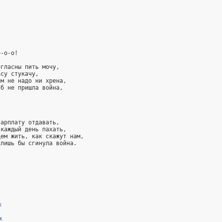
о-о-о!
огласны пить мочу,
асу стукачу,
ам не надо ни хрена,
 б не пришла война,
зарплату отдавать,
 каждый день пахать,
дем жить, как скажут нам,
 лишь бы сгинула война.
х
к