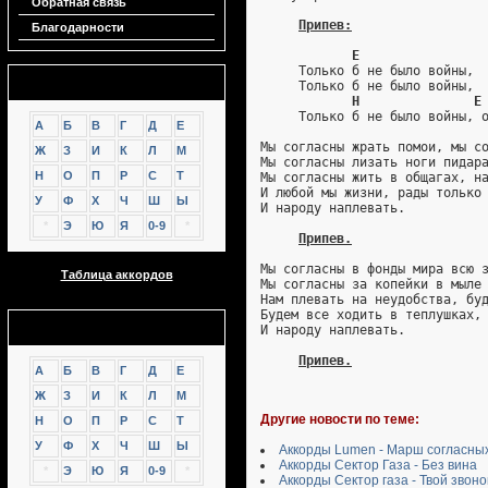
Обратная связь
Припев:
Благодарности
E
     Только б не было войны,
Аккорды
     Только б не было войны,
H               E
     Только б не было войны, 
А
Б
В
Г
Д
Е
Мы согласны жрать помои, мы с
Ж
З
И
К
Л
М
Мы согласны лизать ноги пидар
Н
О
П
Р
С
Т
Мы согласны жить в общагах, н
И любой мы жизни, рады только
У
Ф
Х
Ч
Ш
Ы
И народу наплевать.
*
Э
Ю
Я
0-9
*
Припев.
Мы согласны в фонды мира всю 
Таблица аккордов
Мы согласны за копейки в мыле
Нам плевать на неудобства, бу
Будем все ходить в теплушках,
GTP
И народу наплевать.
Припев.
А
Б
В
Г
Д
Е
Ж
З
И
К
Л
М
Другие новости по теме:
Н
О
П
Р
С
Т
У
Ф
Х
Ч
Ш
Ы
Аккорды Lumen - Марш согласны
Аккорды Сектор Газа - Без вина
*
Э
Ю
Я
0-9
*
Аккорды Сектор газа - Твой звоно