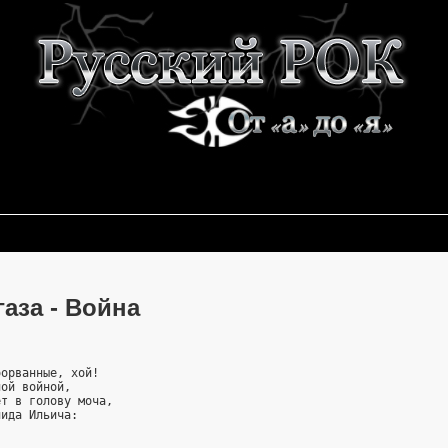
аза - Война
борванные, хой!
ной войной,
ет в голову моча,
нида Ильича: