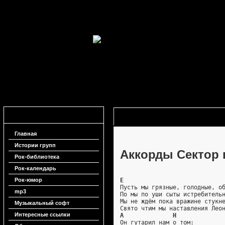
Навигация
Аккорды Сектор газа - Война
Главная
Истории групп
Аккорды Сектор г
Рок-библиотека
Рок-календарь
Рок-юмор
E
Пусть мы грязные, голодные, о
mp3
По мы по уши сыты истребитель
Мы не ждём пока вражине стукн
Музыкальный софт
Свято чтим мы наставления Лео
Интересные ссылки
A              H
Он гутарил нам о том: