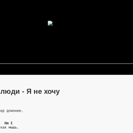
люди - Я не хочу
аер длиннее,
C  Hm E
 как мышь.