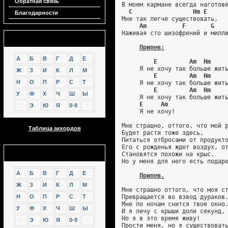
Обратная связь
В моем кармане всегда наготов
C                 Hm E
Благодарности
Мне так легче существовать,
Am          F       G   
Наживая сто шизофрений и милл
Аккорды
Припев:
А
Б
В
Г
Д
Е
E         Am  Hm
     Я не хочу так больше жит
Ж
З
И
К
Л
М
E         Am  Hm
Н
О
П
Р
С
Т
     Я не хочу так больше жит
E         Am  Hm
У
Ф
Х
Ч
Ш
Ы
     Я не хочу так больше жит
E     Am
*
Э
Ю
Я
0-9
*
     Я не хочу!
Мне страшно, оттого, что мой 
Таблица аккордов
Будет расти тоже здесь,
Питаться отбросами от продукт
Его с рожденья ждет воздух, о
GTP
Становятся похожи на крыс.
Но у меня для него есть подар
А
Б
В
Г
Д
Е
Припев.
Ж
З
И
К
Л
М
Мне страшно оттого, что моя с
Н
О
П
Р
С
Т
Превращается во взвод дураков
Мне по ночам снится твое окно
У
Ф
Х
Ч
Ш
Ы
И я лечу с крыши доли секунд,
Но я в это время живу!
*
Э
Ю
Я
0-9
*
Прости меня, но я существоват