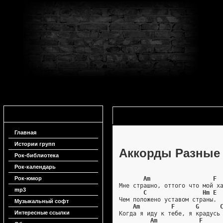
Навигация
Аккорды Разные люди - Я не хочу
Главная
Истории групп
Аккорды Разные 
Рок-библиотека
Рок-календарь
Рок-юмор
Am                  F
Мне страшно, оттого что мой х
mp3
C                Hm E
Чем положено уставом страны.
Музыкальный софт
Am         F      G      
Интересные ссылки
Когда я иду к тебе, я крадусь
Am            F