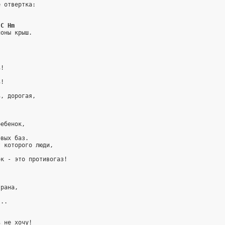
е отвертка:
 C Hm
ионы крыш.
ь!
ь!
ь, дорогая,
ребенок,
овых баз.
т которого люди,
ок - это противогаз!
трана,
.
...
ь не хочу!