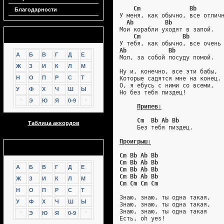
Cm              Bb
Благодарности
У меня, как обычно, все отлич
Ab         Bb
Мои корабли уходят в запой.
Аккорды
Cm            Bb
У тебя, как обычно, все очень
Ab            Bb
А
Б
В
Г
Д
Е
Мол, за собой посуду помой.
Ж
З
И
К
Л
М
Ну и, конечно, все эти бабы,
Н
О
П
Р
С
Т
Которые садятся мне на конец.
О, я ебусь с ними со всеми,
У
Ф
Х
Ч
Ш
Ы
Но без тебя пиздец!
*
Э
Ю
Я
0-9
*
Припев:
Cm  Bb Ab Bb
Таблица аккордов
     Без тебя пиздец.
Проигрыш:
GTP
Cm Bb Ab Bb
Cm Bb Ab Bb
А
Б
В
Г
Д
Е
Cm Bb Ab Bb
Cm Bb Ab Bb
Ж
З
И
К
Л
М
Cm Cm Cm Cm
Н
О
П
Р
С
Т
Знаю, знаю, ты одна такая,
У
Ф
Х
Ч
Ш
Ы
Знаю, знаю, ты одна такая,
Знаю, знаю, ты одна такая
*
Э
Ю
Я
0-9
*
Есть, oh yes!