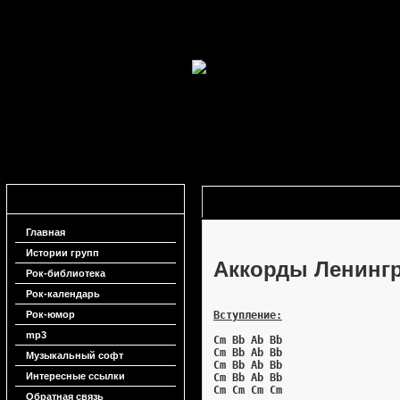
Навигация
Аккорды Ленинград - Без тебя
Главная
Истории групп
Аккорды Ленингр
Рок-библиотека
Рок-календарь
Рок-юмор
Вступление:
mp3
Cm Bb Ab Bb
Cm Bb Ab Bb
Музыкальный софт
Cm Bb Ab Bb
Интересные ссылки
Cm Bb Ab Bb
Cm Cm Cm Cm
Обратная связь