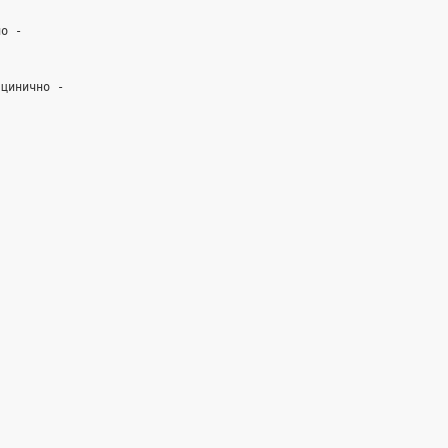
но -
 цинично -