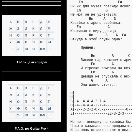
Em                 F#
Он их для музея повсюду искал
Аккорды
Em            G
Не мог он не удивиться,
Hm     A    G
А
Б
В
Г
Д
Е
Хозяйке старого особняка,
Em             G
Ж
З
И
К
Л
М
Красивая с виду девица,
Hm      A    G  F#
Н
О
П
Р
С
Т
Откуда в этой глуши одна?
У
Ф
Х
Ч
Ш
Ы
Припев:
*
Э
Ю
Я
0-9
*
Hm        A       G
     Висели над камином стари
Таблица аккордов
Em        G        
     И стрелки замерли на них
Em        G        
GTP
     Девица не спускала с них
G      A
     Они давно стоят...
А
Б
В
Г
Д
Е
e
|---------------------------
Ж
З
И
К
Л
М
H
|---------------------------
G
|-4--4-4-4-2-7-4------------
Н
О
П
Р
С
Т
D
|-4--4-4-4-2-7-4------------
У
Ф
Х
Ч
Ш
Ы
A
|-2--2-2-2-0-5-2----------0-
E
|----------------22-3-2-3---
*
Э
Ю
Я
0-9
*
Но нет, неподкупна хозяйка бы
Часы отказалась она продавать
F.A.Q. по Guitar Pro 4
И на ночь оставила гостя она,