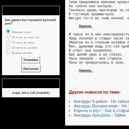
Свою предложила мужчине крова
Но только она заснула,
Опрос
Тихонько дверь притворив за с
В гостиную прошмыгнула,
Фигура гостя во тьме ночной, 
Как давно вы слушаете русский
рок?
Припев.
Меньше года
И сразу он в них неисправност
От года до трех лет
Лишь колокол в старых часах з
Обратно он в спальню хозяйки 
От трех до пяти
Мол, древнюю вещь ото сна про
От пяти до десяти
В ответ она захрипела,
Больше десяти
Был дикий ужас в ее глазах,
Часы звенели - она старела,
Пока не превратилась в прах.
Припев.
Немного рекламы
Другие новости по теме:
{sape_links} {sll} {mainlink}
Аккорды 9 район - Не забы
Аккорды Воскресение - Не 
Король и Шут - Как в старо
Аккорды АукцЫон - Тайна