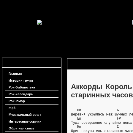
Навигация
Аккорды Король и Шут - Тайна хоз
Главная
Истории групп
Аккорды Король 
Рок-библиотека
старинных часов
Рок-календарь
Рок-юмор
mp3
Нm                 G
Деревня укрылась меж шумных л
Музыкальный софт
Em                 F#
Интересные ссылки
Туда совершенно случайно попа
Hm                 G
Обратная связь
Один покупатель старинных час