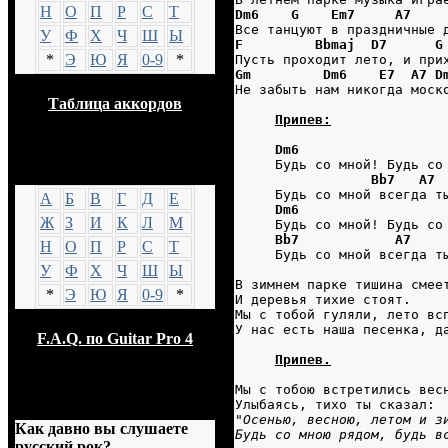
Н
О
П
Р
С
Т
Dm6    G    Em7     A7
Все танцуют в праздничные 
У
Ф
Х
Ч
Ш
Ы
F         Bbmaj  D7      G
*
Э
Ю
Я
0-9
*
Пусть проходит лето, и при
Gm         Dm6    E7  A7 D
Не забыть нам никогда моск
Таблица аккордов
Припев:
Dm6
     Будь со мной! Будь со
GTP
Bb7   A7
     Будь со мной всегда т
А
Б
В
Г
Д
Е
Dm6
Ж
З
И
К
Л
М
     Будь со мной! Будь со
Bb7            A7
Н
О
П
Р
С
Т
     Будь со мной всегда т
У
Ф
Х
Ч
Ш
Ы
В зимнем парке тишина смее
*
Э
Ю
Я
0-9
*
И деревья тихие стоят.
Мы с тобой гуляли, лето вс
У нас есть наша песенка, д
F.A.Q. по Guitar Pro 4
Припев.
Мы с тобою встретились вес
Опрос
Улыбаясь, тихо ты сказал:
"
Осенью, весною, летом и з
Как давно вы слушаете
Будь со мною рядом, будь в
русский рок?