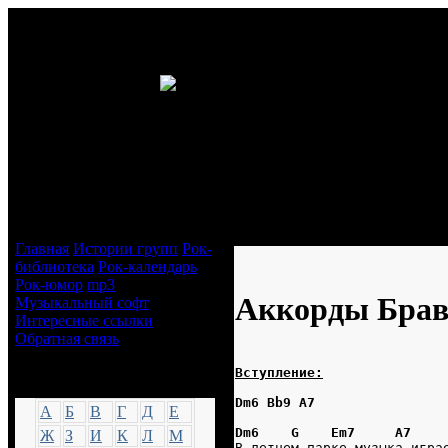
Навигация
Аккорды Браво - Будь со мной
Главная
Истории групп
Рок-
библиотека
Рок-календарь
Рок-юмор
mp3
Аккорды Браво
Музыкальный софт
Интересные ссылки
Обратная связь
Вступление:
Аккорды
Dm6 Bb9 A7
А
Б
В
Г
Д
Е
Dm6    G    Em7     A7
Ж
З
И
К
Л
М
В летнем парке музыка игра