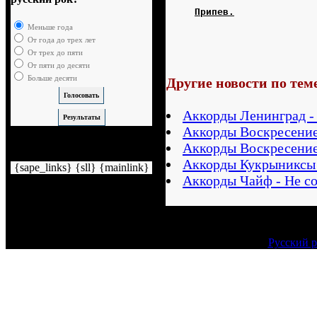
Припев.
Меньше года
От года до трех лет
От трех до пяти
От пяти до десяти
Больше десяти
Другие новости по тем
Аккорды Ленинград -
Аккорды Воскресение
Аккорды Воскресение 
Немного рекламы
Аккорды Кукрыниксы 
{sape_links} {sll} {mainlink}
Аккорды Чайф - Не с
Русский р