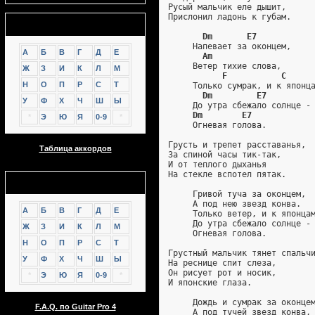
Русый мальчик еле дышит,
Прислонил ладонь к губам.
Аккорды
Dm       E7
     Напевает за оконцем,
А
Б
В
Г
Д
Е
Am
     Ветер тихие слова,
Ж
З
И
К
Л
М
F           C
Н
О
П
Р
С
Т
     Только сумрак, и к японц
Dm         E7
У
Ф
Х
Ч
Ш
Ы
     До утра сбежало солнце -
Dm        E7
*
Э
Ю
Я
0-9
*
     Огневая голова.
Грусть и трепет расставанья,
Таблица аккордов
За спиной часы тик-так,
И от теплого дыханья
На стекле вспотел пятак.
GTP
     Гривой туча за оконцем,
     А под нею звезд конва.
А
Б
В
Г
Д
Е
     Только ветер, и к японца
     До утра сбежало солнце -
Ж
З
И
К
Л
М
     Огневая голова.
Н
О
П
Р
С
Т
Грустный мальчик тянет спальч
У
Ф
Х
Ч
Ш
Ы
На реснице спит слеза,
Он рисует рот и носик,
*
Э
Ю
Я
0-9
*
И японские глаза.
     Дождь и сумрак за оконце
F.A.Q. по Guitar Pro 4
     А под тучей звезд конва,