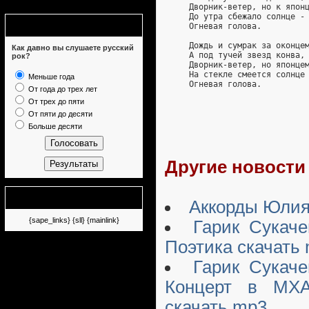
     Дворник-ветер, но к япон
     До утра сбежало солнце -
Опрос
     Огневая голова.
     Дождь и сумрак за оконце
Как давно вы слушаете русский
     А под тучей звезд конва,
рок?
     Дворник-ветер, но японце
     На стекле смеется солнце
Меньше года
     Огневая голова.
От года до трех лет
От трех до пяти
От пяти до десяти
Больше десяти
Другие новости 
Немного рекламы
Аккорды Юлия
{sape_links} {sll} {mainlink}
Гарик Сукаче
Поэтика скачать
Гарик Сукаче
Концерт в МХ
скачать mp3