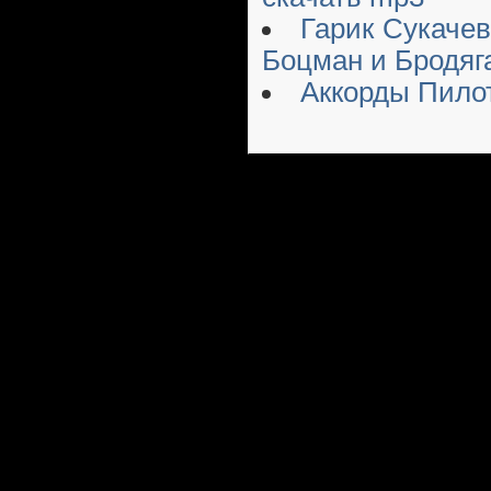
Гарик Сукачев
Боцман и Бродяг
Аккорды Пило
Русский