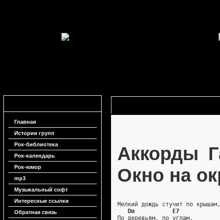
Навигация
Аккорды Гарик Сукачев - Окно на 
Главная
Истории групп
Рок-библиотека
Аккорды Г
Рок-календарь
Рок-юмор
Окно на о
mp3
Музыкальный софт
Интересные ссылки
Мелкий дождь стучит по крышам
Dm           E7
Обратная связь
По деревьям, по углам.