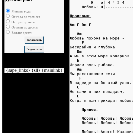
E   e
|-4-4-5-4---
     Любовь! 
H
|-----------
Меньше года
Проигрыш:
От года до трех лет
От трех до пяти
Am F Dm E
От пяти до десяти
Больше десяти
Am
Любовь похожа на море -
F
Бескрайня и глубока
Dm
А мы в этом море коварном
E
Немного рекламы
Играем роль рыбака.
Am
{sape_links} {sll} {mainlink}
Мы расставляем сети
F
В надежде на богатый улов,
C
Но сами в них попадаем,
E
Когда к нам приходит любов
Припев:
     Любовь! Любовь! Любов
     Любовь! Любовь! Любов
     Любовь! Amore! Кахани