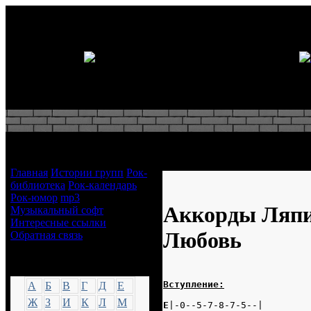
Навигация
Аккорды Ляпис Трубецкой - 
Главная
Истории групп
Рок-
библиотека
Рок-календарь
Рок-юмор
mp3
Аккорды Ляпи
Музыкальный софт
Интересные ссылки
Любовь
Обратная связь
Аккорды
Вступление:
А
Б
В
Г
Д
Е
Ж
З
И
К
Л
М
E
|-0--5-7-8-7-5--|