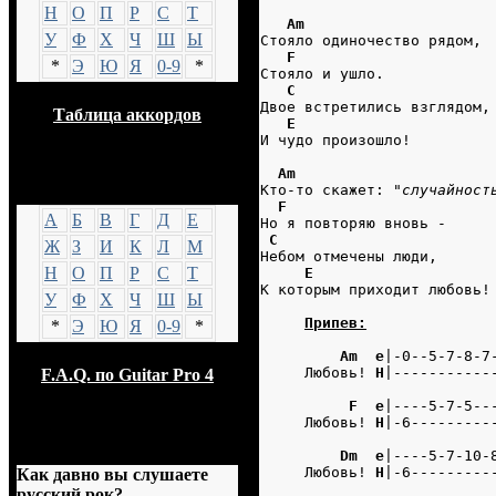
Н
О
П
Р
С
Т
Am
У
Ф
Х
Ч
Ш
Ы
Стояло одиночество рядом,
F
*
Э
Ю
Я
0-9
*
Стояло и ушло.
C
Двое встретились взглядом,
Таблица аккордов
E
И чудо произошло!
Am
GTP
Кто-то скажет: "
случайност
F
А
Б
В
Г
Д
Е
Но я повторяю вновь -
C
Ж
З
И
К
Л
М
Небом отмечены люди,
Н
О
П
Р
С
Т
E
К которым приходит любовь!
У
Ф
Х
Ч
Ш
Ы
Припев:
*
Э
Ю
Я
0-9
*
Am  e
|-0--5-7-8-7
     Любовь! 
H
|-----------
F.A.Q. по Guitar Pro 4
F  e
|----5-7-5--
     Любовь! 
H
|-6---------
Опрос
Dm  e
|----5-7-10-
     Любовь! 
H
|-6---------
Как давно вы слушаете
русский рок?