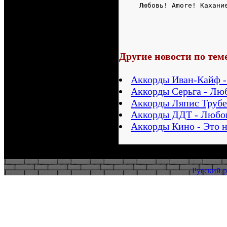
     Любовь! Amore! Кахани
Другие новости по тем
Аккорды Иван-Кайф -
Аккорды Серьга - Лю
Аккорды Ляпис Трубец
Аккорды ДДТ - Любо
Аккорды Кино - Это 
Русский р